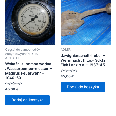
Części do samochodów
ADLER
zabytkowych OLDTIMER
dzwignia/schalt-hebel –
AUTOTEILE
Wehrmacht fhzg.- Sdkfz
Wskażnik -pompa wodna
Flak Lanz o.a. – 1937-45
/Wasserpumpe-messer –
Magirus Feuerwehr –
Oceniono
45,00
€
1940-60
0
na
5
Dodaj do koszyka
Oceniono
45,00
€
0
na
5
Dodaj do koszyka