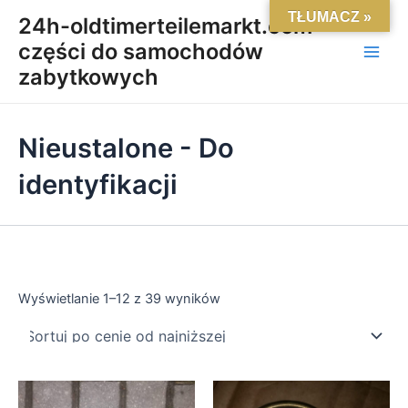
Posortowane
Skip
Main
TŁUMACZ »
według
24h-oldtimerteilemarkt.com-
ceny:
to
od
części do samochodów
Men
content
niskiej
do
zabytkowych
wysokiej
Nieustalone - Do
identyfikacji
Wyświetlanie 1–12 z 39 wyników