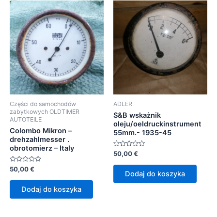
Części do samochodów
ADLER
zabytkowych OLDTIMER
S&B wskażnik
AUTOTEILE
oleju/oeldruckinstrument
Colombo Mikron –
55mm.- 1935-45
drehzahlmesser .
obrotomierz – Italy
Oceniono
50,00
€
0
na
Oceniono
50,00
€
5
Dodaj do koszyka
0
na
5
Dodaj do koszyka