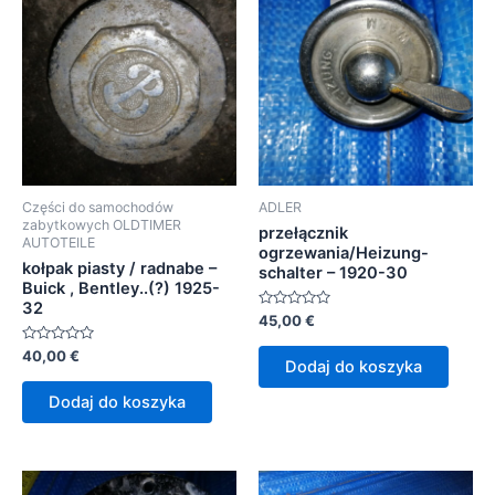
Części do samochodów
ADLER
zabytkowych OLDTIMER
przełącznik
AUTOTEILE
ogrzewania/Heizung-
kołpak piasty / radnabe –
schalter – 1920-30
Buick , Bentley..(?) 1925-
32
Oceniono
45,00
€
0
na
Oceniono
40,00
€
5
Dodaj do koszyka
0
na
5
Dodaj do koszyka