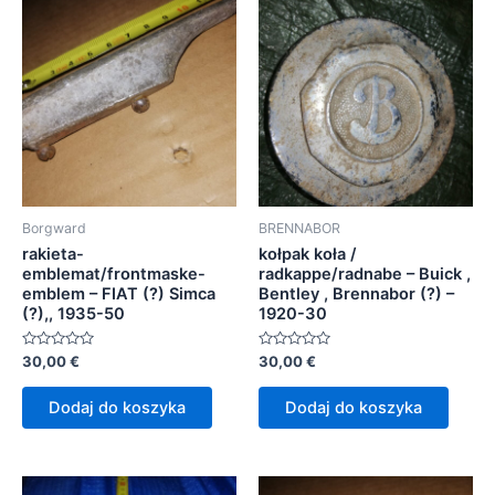
Borgward
BRENNABOR
rakieta-
kołpak koła /
emblemat/frontmaske-
radkappe/radnabe – Buick ,
emblem – FIAT (?) Simca
Bentley , Brennabor (?) –
(?),, 1935-50
1920-30
Oceniono
Oceniono
30,00
€
30,00
€
0
0
na
na
5
5
Dodaj do koszyka
Dodaj do koszyka