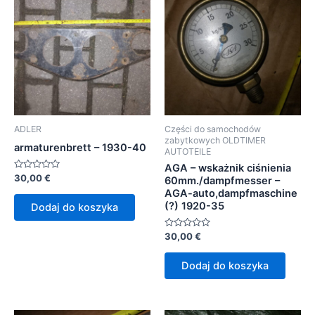
ADLER
Części do samochodów
zabytkowych OLDTIMER
armaturenbrett – 1930-40
AUTOTEILE
AGA – wskażnik ciśnienia
Oceniono
30,00
€
60mm./dampfmesser –
0
AGA-auto,dampfmaschine
na
5
(?) 1920-35
Dodaj do koszyka
Oceniono
30,00
€
0
na
5
Dodaj do koszyka