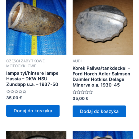
CZĘŚCI ZABYTKOWE
AUDI
MOTOCYKLOWE
Korek Paliwa/tankdeckel –
lampa tył/hintere lampe
Ford Horch Adler Salmson
Hassia – DKW NSU
Daimler Hotkiss Delage
Zundapp u.a. – 1937-50
Minerva o.a. 1930-45
Oceniono
35,00
€
Oceniono
35,00
€
0
0
na
na
5
5
Dodaj do koszyka
Dodaj do koszyka