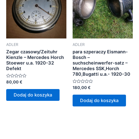
ADLER
ADLER
Zegar czasowy/Zeituhr
para szperaczy Eismann-
Kienzle – Mercedes Horch
Bosch –
Stoewer u.a. 1920-32
suchscheinwerfer-satz –
Defekt
Mercedes SSK,Horch
780,Bugatti u.a.- 1920-30
Oceniono
80,00
€
0
Oceniono
180,00
€
na
0
5
Dodaj do koszyka
na
5
Dodaj do koszyka