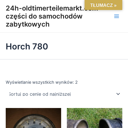
Posortowane
Skip
Main
TŁUMACZ »
według
24h-oldtimerteilemarkt.com-
ceny:
to
od
części do samochodów
Men
content
niskiej
do
zabytkowych
wysokiej
Horch 780
Wyświetlanie wszystkich wyników: 2