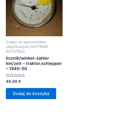
Części do samochodów
zabytkowych OLDTIMER
AUTOTEILE
licznik/winkel-zahler
km/zeit – traktor,schlepper
– 1940-50
Oceniono
40,00
€
0
na
5
Dodaj do koszyka