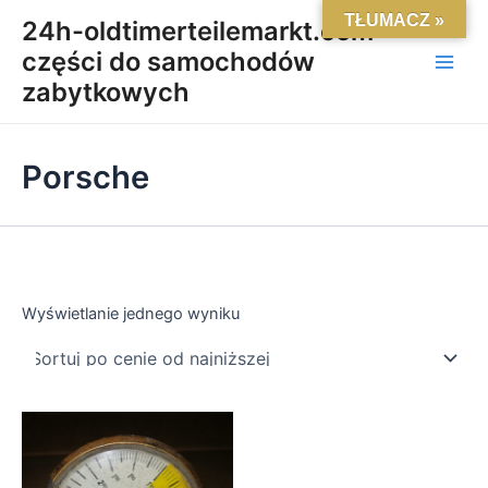
Skip
Main
TŁUMACZ »
24h-oldtimerteilemarkt.com-
to
części do samochodów
Men
content
zabytkowych
Porsche
Wyświetlanie jednego wyniku