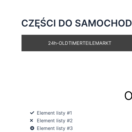
Skip
to
content
CZĘŚCI DO SAMOCHODÓ
24h-OLDTIMERTEILEMARKT
O
Element listy #1
Element listy #2
Element listy #3