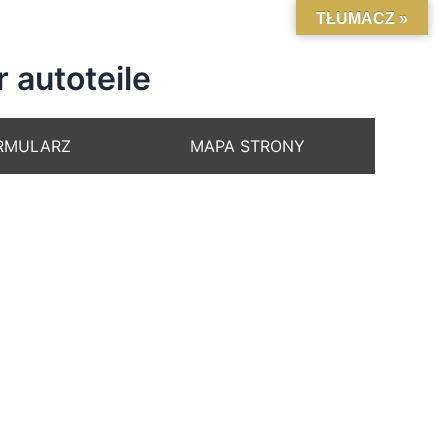
TŁUMACZ »
utoteile
RMULARZ
MAPA STRONY