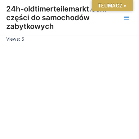
Skip
Main
TŁUMACZ »
24h-oldtimerteilemarkt.com-
to
części do samochodów
Men
content
zabytkowych
Views: 5