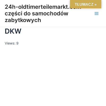
Skip
Main
TŁUMACZ »
24h-oldtimerteilemarkt.com-
to
części do samochodów
Men
content
zabytkowych
DKW
Views: 9