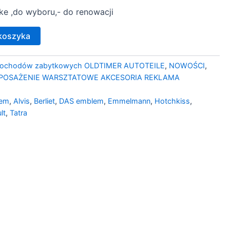
ke ,do wyboru,- do renowacji
koszyka
mochodów zabytkowych OLDTIMER AUTOTEILE
,
NOWOŚCI
,
POSAŻENIE WARSZTATOWE AKCESORIA REKLAMA
lem
,
Alvis
,
Berliet
,
DAS emblem
,
Emmelmann
,
Hotchkiss
,
lt
,
Tatra