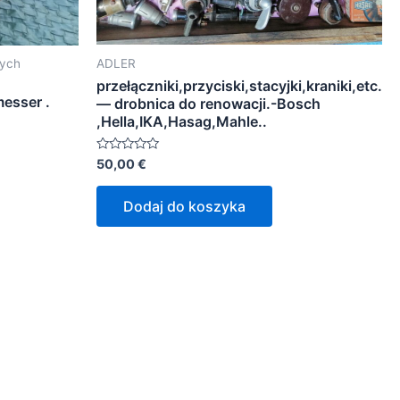
ADLER
wych
przełączniki,przyciski,stacyjki,kraniki,etc.
esser .
— drobnica do renowacji.-Bosch
,Hella,IKA,Hasag,Mahle..
Oceniono
50,00
€
0
na
5
Dodaj do koszyka