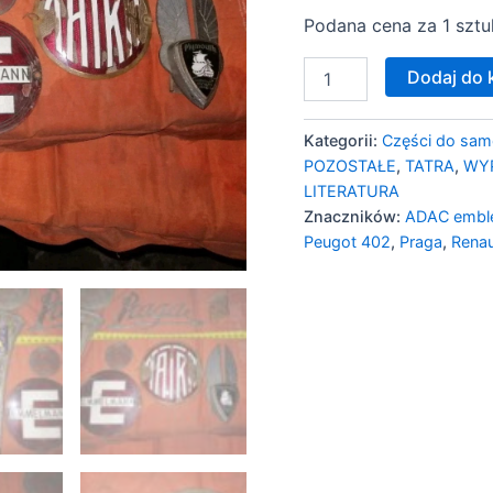
Alvis
Podana cena za 1 sztu
Praga
Tatra..-
1925-
Dodaj do 
45
Kategorii:
Części do sa
POZOSTAŁE
,
TATRA
,
WY
LITERATURA
Znaczników:
ADAC emb
Peugot 402
,
Praga
,
Renau