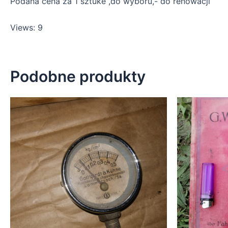
Podana cena za 1 sztuke ,do wyboru,- do renowacji
Views: 9
Podobne produkty