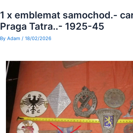
Skip
to
1 x emblemat samochod.- car
content
Praga Tatra..- 1925-45
By
Adam
/
18/02/2026