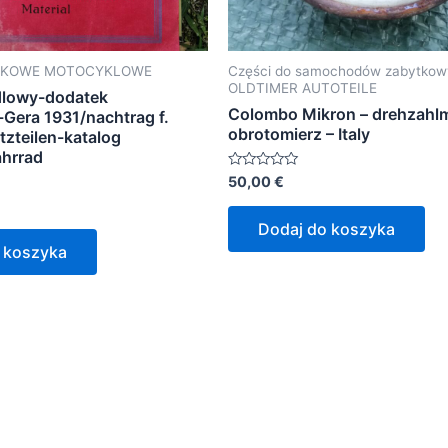
TKOWE MOTOCYKLOWE
Części do samochodów zabytko
OLDTIMER AUTOTEILE
dlowy-dodatek
Colombo Mikron – drehzahlm
Gera 1931/nachtrag f.
obrotomierz – Italy
tzteilen-katalog
ahrrad
Oceniono
50,00
€
0
na
5
Dodaj do koszyka
 koszyka