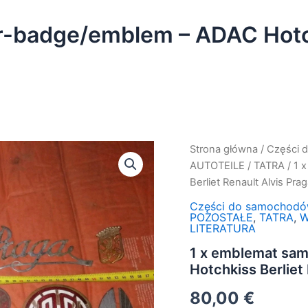
-badge/emblem – ADAC Hotchk
ilość
Strona główna
/
Części 
1
AUTOTEILE
/
TATRA
/ 1 
x
Berliet Renault Alvis Pra
emblemat
samochod.-
Części do samochod
car-
POZOSTAŁE
,
TATRA
,
W
LITERATURA
badge/emblem
-
1 x emblemat sa
ADAC
Hotchkiss Berliet
Hotchkiss
Berliet
80,00
€
Renault