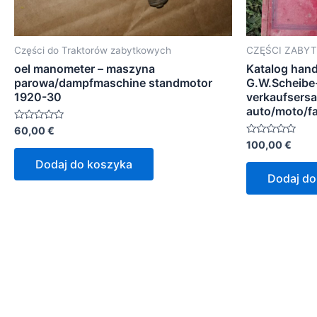
Części do Traktorów zabytkowych
CZĘŚCI ZABY
oel manometer – maszyna
Katalog han
parowa/dampfmaschine standmotor
G.W.Scheibe-
1920-30
verkaufsersa
auto/moto/f
Oceniono
60,00
€
0
Oceniono
100,00
€
na
0
5
na
Dodaj do koszyka
5
Dodaj do