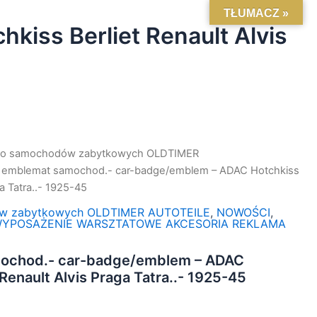
TŁUMACZ »
iss Berliet Renault Alvis
do samochodów zabytkowych OLDTIMER
x emblemat samochod.- car-badge/emblem – ADAC Hotchkiss
ga Tatra..- 1925-45
ów zabytkowych OLDTIMER AUTOTEILE
,
NOWOŚCI
,
YPOSAŻENIE WARSZTATOWE AKCESORIA REKLAMA
mochod.- car-badge/emblem – ADAC
 Renault Alvis Praga Tatra..- 1925-45