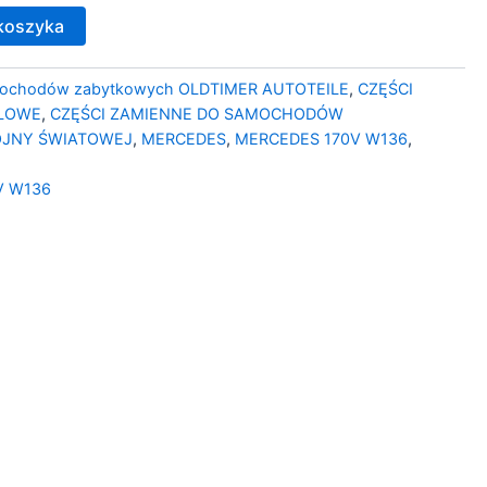
koszyka
mochodów zabytkowych OLDTIMER AUTOTEILE
,
CZĘŚCI
LOWE
,
CZĘŚCI ZAMIENNE DO SAMOCHODÓW
OJNY ŚWIATOWEJ
,
MERCEDES
,
MERCEDES 170V W136
,
V W136