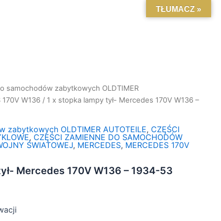
TŁUMACZ »
do samochodów zabytkowych OLDTIMER
 170V W136
/ 1 x stopka lampy tył- Mercedes 170V W136 –
ów zabytkowych OLDTIMER AUTOTEILE
,
CZĘŚCI
YKLOWE
,
CZĘŚCI ZAMIENNE DO SAMOCHODÓW
 WOJNY ŚWIATOWEJ
,
MERCEDES
,
MERCEDES 170V
 tył- Mercedes 170V W136 – 1934-53
wacji