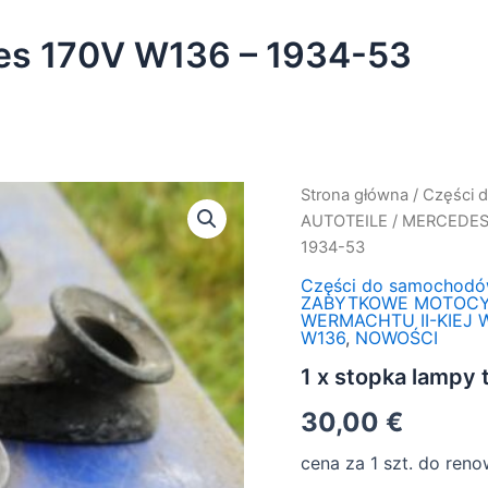
des 170V W136 – 1934-53
ilość
Strona główna
/
Części 
1
AUTOTEILE
/
MERCEDES
x
1934-53
stopka
lampy
Części do samochod
tył-
ZABYTKOWE MOTOC
WERMACHTU II-KIEJ
Mercedes
W136
,
NOWOŚCI
170V
W136
1 x stopka lampy
-
1934-
30,00
€
53
cena za 1 szt. do reno