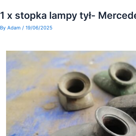
Skip
to
1 x stopka lampy tył- Merce
content
By
Adam
/
19/06/2025