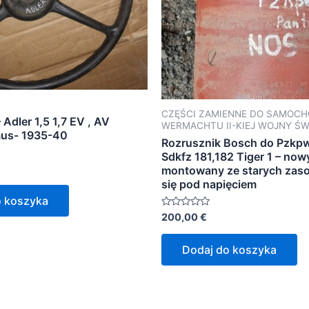
CZĘŚCI ZAMIENNE DO SAMOC
 Adler 1,5 1,7 EV , AV
WERMACHTU II-KIEJ WOJNY Ś
mus- 1935-40
Rozrusznik Bosch do Pzkpw
Sdkfz 181,182 Tiger 1 – nowy
montowany ze starych zas
się pod napięciem
o koszyka
Oceniono
200,00
€
0
na
5
Dodaj do koszyka