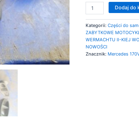
Dodaj do 
Kategorii:
Części do sa
ZABYTKOWE MOTOCYK
WERMACHTU II-KIEJ W
NOWOŚCI
Znacznik:
Mercedes 170