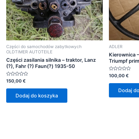
Części do samochodów zabytkowych
ADLER
OLDTIMER AUTOTEILE
Kierownica –
Części zasilania silnika – traktor, Lanz
Triumpf pri
(?), Fahr (?) Faun(?) 1935-50
Oceniono
100,00
€
0
Oceniono
150,00
€
na
0
5
na
Dodaj d
5
Dodaj do koszyka