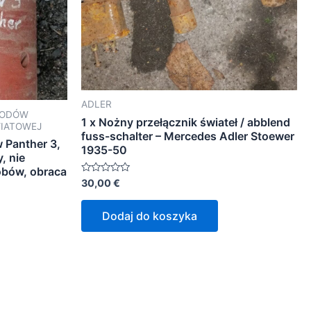
ADLER
HODÓW
1 x Nożny przełącznik świateł / abblend
WIATOWEJ
fuss-schalter – Mercedes Adler Stoewer
 Panther 3,
1935-50
, nie
obów, obraca
Oceniono
30,00
€
0
na
5
Dodaj do koszyka