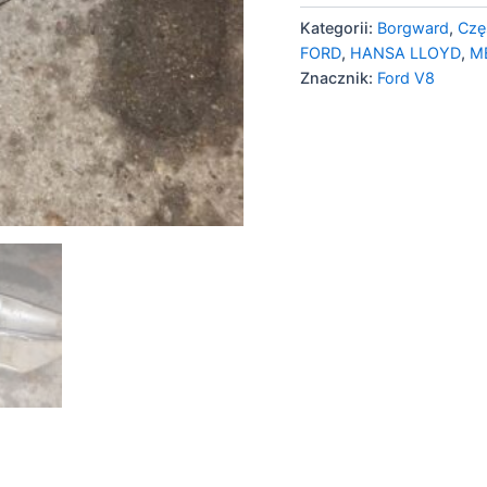
Kategorii:
Borgward
,
Czę
FORD
,
HANSA LLOYD
,
M
Znacznik:
Ford V8