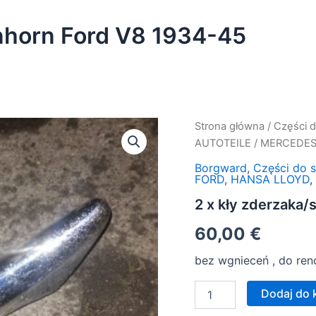
enhorn Ford V8 1934-45
ilość
Strona główna
/
Części 
2
AUTOTEILE
/
MERCEDE
x
kły
Borgward
,
Części do
FORD
,
HANSA LLOYD
zderzaka/stosstangenhor
Ford
2 x kły zderzaka
V8
1934-
60,00
€
45
bez wgnieceń , do ren
Dodaj do 