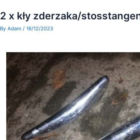
Skip
to
2 x kły zderzaka/stosstang
content
By
Adam
/
16/12/2023