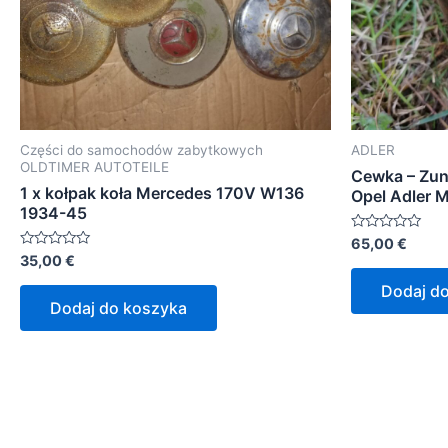
Części do samochodów zabytkowych
ADLER
OLDTIMER AUTOTEILE
Cewka – Zun
1 x kołpak koła Mercedes 170V W136
Opel Adler 
1934-45
Oceniono
65,00
€
0
Oceniono
35,00
€
na
0
5
na
Dodaj d
5
Dodaj do koszyka