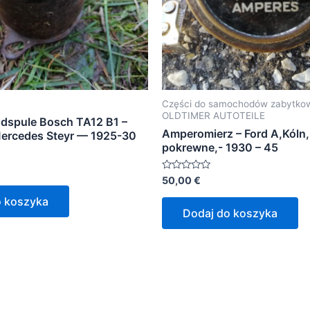
Części do samochodów zabytko
OLDTIMER AUTOTEILE
dspule Bosch TA12 B1 –
Amperomierz – Ford A,Kóln,E
Mercedes Steyr — 1925-30
pokrewne,- 1930 – 45
Oceniono
50,00
€
0
na
o koszyka
5
Dodaj do koszyka