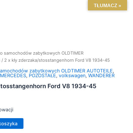
TŁUMACZ »
do samochodów zabytkowych OLDTIMER
S
/ 2 x kły zderzaka/stosstangenhorn Ford V8 1934-45
 samochodów zabytkowych OLDTIMER AUTOTEILE
,
,
MERCEDES
,
POZOSTAŁE
,
volkswagen
,
WANDERER
n
/stosstangenhorn Ford V8 1934-45
owacji
koszyka