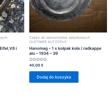
wych
Części do samochodów zabytkowych
OLDTIMER AUTOTEILE
ifel,V8 i
Hanomag – 1 x kołpak koła / radkappe
alu – 1934 – 39
Oceniono
40,00
€
0
na
5
Dodaj do koszyka