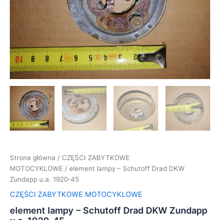
Zundapp
u.a.
1920-
45
Strona główna
/
CZĘŚCI ZABYTKOWE
MOTOCYKLOWE
/ element lampy – Schutoff Drad DKW
Zundapp u.a. 1920-45
CZĘŚCI ZABYTKOWE MOTOCYKLOWE
element lampy – Schutoff Drad DKW Zundapp