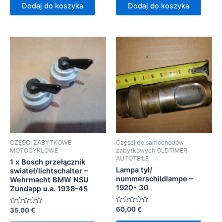
5
5
Dodaj do koszyka
Dodaj do koszyka
CZĘŚCI ZABYTKOWE
Części do samochodów
MOTOCYKLOWE
zabytkowych OLDTIMER
AUTOTEILE
1 x Bosch przełącznik
Lampa tył/
swiateł/lichtschalter –
nummerschildlampe –
Wehrmacht BMW NSU
1920- 30
Zundapp u.a. 1938-45
Oceniono
60,00
€
Oceniono
35,00
€
0
0
na
na