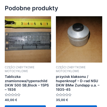
Podobne produkty
CZĘŚCI ZABYTKOWE
CZĘŚCI ZABYTKOWE
MOTOCYKLOWE
MOTOCYKLOWE
Tabliczka
przycisk klaksonu /
znamionowa/typenschild
hupenknopf – D-rad NSU
DKW 500 SB,Block – 15PS
DKW BMw Zundapp u.a. –
– 1936
1935-45
Oceniono
Oceniono
40,00
€
35,00
€
0
0
na
na