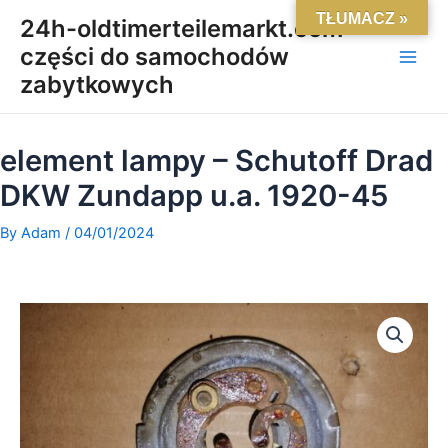
Skip
Main
TŁUMACZ »
24h-oldtimerteilemarkt.com-
to
części do samochodów
Men
content
zabytkowych
element lampy – Schutoff Drad
DKW Zundapp u.a. 1920-45
By
Adam
/
04/01/2024
ilość
element
lampy
-
Schutoff
Drad
DKW