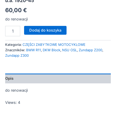
u.a. 1920-45
60,00
€
do renowacji
Dodaj do koszyka
Kategoria:
CZĘŚCI ZABYTKOWE MOTOCYKLOWE
Znaczników:
BMW R11
,
DKW Block
,
NSU OSL
,
Zundapp Z200
,
Zundapp Z300
Opis
do renowacji
Views: 4