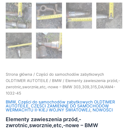
Strona główna
/
Części do samochodów zabytkowych
OLDTIMER AUTOTEILE
/
BMW
/ Elementy zawieszenia przód,-
zwrotnic,sworznie,etc,-nowe – BMW 303,309,315,DA/AM4-
1032-45
BMW
,
Części do samochodów zabytkowych OLDTIMER
AUTOTEILE
,
CZĘŚCI ZAMIENNE DO SAMOCHODÓW
WERMACHTU II-KIEJ WOJNY ŚWIATOWEJ
,
NOWOŚCI
Elementy zawieszenia przód,-
zwrotnic,sworznie,etc,-nowe – BMW