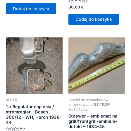
na
5
Oceniono
80,00
€
Dodaj do koszyka
0
na
5
Dodaj do koszyka
ADLER
Części do samochodów
zabytkowych OLDTIMER
1 x Regulator napiecia /
AUTOTEILE
stromregler – Bosch
Stoewer – emblemat na
300/12 – WH, Horch 1936-
grill/frontgrill-emblem-
44
defekt – 1934-45