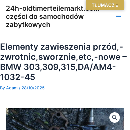
Skip
Main
TŁUMACZ »
24h-oldtimerteilemarkt.com-
to
części do samochodów
Men
content
zabytkowych
Elementy zawieszenia przód,-
zwrotnic,sworznie,etc,-nowe –
BMW 303,309,315,DA/AM4-
1032-45
By
Adam
/
28/10/2025
ilość
Elementy
zawieszenia
przód,-