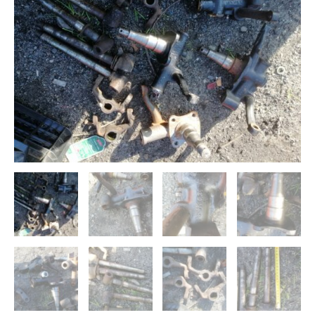
zwrotnic,sworznie,etc,-
nowe
-
BMW
303,309,315,DA/AM4-
1032-
45