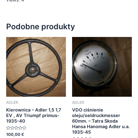
Podobne produkty
ADLER
ADLER
Kierownica – Adler 1,5 1,7
VDO ciśnienie
EV , AV Triumpf primus-
oleju/oeldruckmesser
1935-40
60mm. – Tatra Skoda
Hansa Hanomag Adler u.a.
1935-45
Oceniono
100,00
€
0