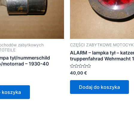
mochodów zabytkowych
CZĘŚCI ZABYTKOWE MOTOCY
TOTEILE
ALARM – lampka tył – katze
ampa tył/nummerschild
truppenfahrad Wehrmacht 
o/motorrad – 1930-40
Oceniono
40,00
€
0
na
5
Dodaj do koszyka
o koszyka