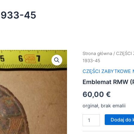
1933-45
ilość
Strona główna
/
CZĘŚCI
Emblemat
1933-45
RMW
(Phoenix)
CZĘŚCI ZABYTKOWE
-
Emblemat RMW (P
1933-
45
60,00
€
orginał, brak emalii
Dodaj do 