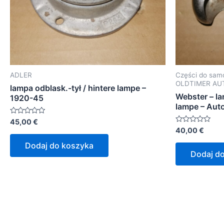
ADLER
Części do sa
OLDTIMER AU
lampa odblask.-tył / hintere lampe –
Webster – l
1920-45
lampe – Aut
Oceniono
45,00
€
0
Oceniono
40,00
€
na
0
5
na
Dodaj do koszyka
5
Dodaj d