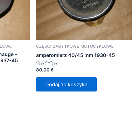
KLOWE
CZĘŚCI ZABYTKOWE MOTOCYKLOWE
nauge –
amperomierz 40/45 mm 1930-45
1937-45
Oceniono
80,00
€
0
na
5
Dodaj do koszyka