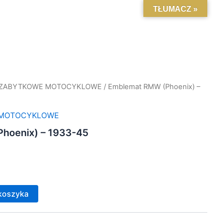
TŁUMACZ »
 ZABYTKOWE MOTOCYKLOWE
/ Emblemat RMW (Phoenix) –
 MOTOCYKLOWE
hoenix) – 1933-45
koszyka