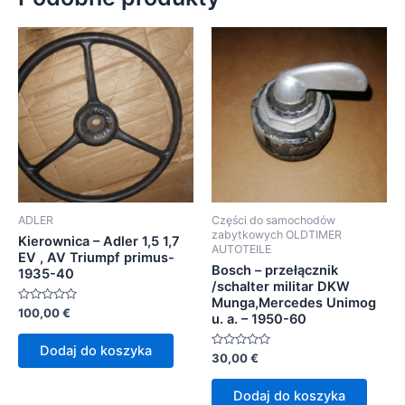
ADLER
Części do samochodów
zabytkowych OLDTIMER
Kierownica – Adler 1,5 1,7
AUTOTEILE
EV , AV Triumpf primus-
Bosch – przełącznik
1935-40
/schalter militar DKW
Munga,Mercedes Unimog
Oceniono
100,00
€
u. a. – 1950-60
0
na
5
Dodaj do koszyka
Oceniono
30,00
€
0
na
5
Dodaj do koszyka