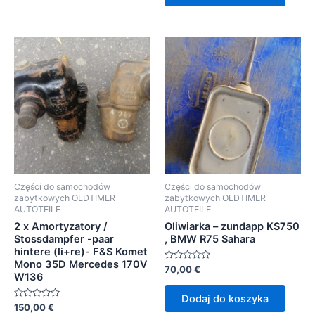
Części do samochodów
Części do samochodów
zabytkowych OLDTIMER
zabytkowych OLDTIMER
AUTOTEILE
AUTOTEILE
2 x Amortyzatory /
Oliwiarka – zundapp KS750
Stossdampfer -paar
, BMW R75 Sahara
hintere (li+re)- F&S Komet
Mono 35D Mercedes 170V
Oceniono
70,00
€
W136
0
na
5
Dodaj do koszyka
Oceniono
150,00
€
0