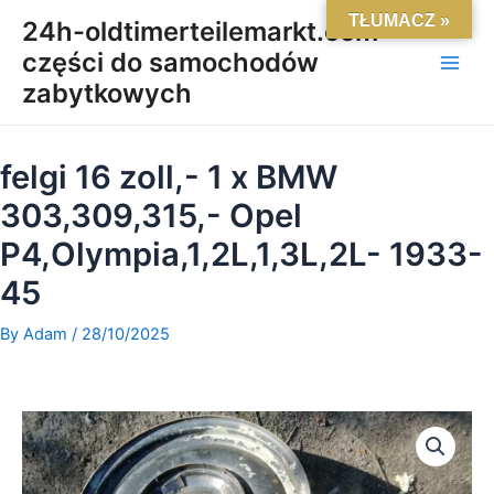
Skip
Main
TŁUMACZ »
24h-oldtimerteilemarkt.com-
to
części do samochodów
Men
content
zabytkowych
felgi 16 zoll,- 1 x BMW
303,309,315,- Opel
P4,Olympia,1,2L,1,3L,2L- 1933-
45
By
Adam
/
28/10/2025
ilość
felgi
16
zoll,-