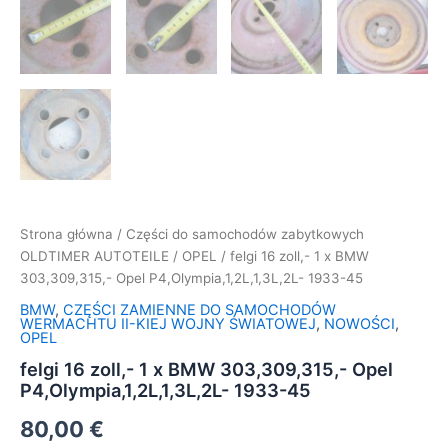
Strona główna
/
Części do samochodów zabytkowych
OLDTIMER AUTOTEILE
/
OPEL
/ felgi 16 zoll,- 1 x BMW
303,309,315,- Opel P4,Olympia,1,2L,1,3L,2L- 1933-45
BMW
,
CZĘŚCI ZAMIENNE DO SAMOCHODÓW
WERMACHTU II-KIEJ WOJNY ŚWIATOWEJ
,
NOWOŚCI
,
OPEL
felgi 16 zoll,- 1 x BMW 303,309,315,- Opel
P4,Olympia,1,2L,1,3L,2L- 1933-45
80,00
€