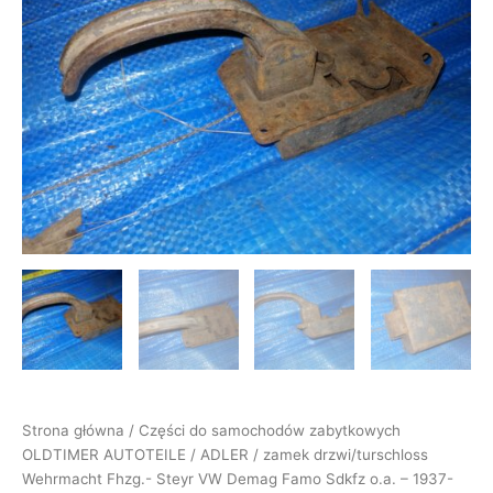
Fhzg.-
Steyr
VW
Demag
Famo
Sdkfz
o.a.
-
1937-
45
Strona główna
/
Części do samochodów zabytkowych
OLDTIMER AUTOTEILE
/
ADLER
/ zamek drzwi/turschloss
Wehrmacht Fhzg.- Steyr VW Demag Famo Sdkfz o.a. – 1937-