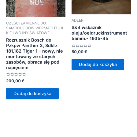
ADLER
CZĘŚCI ZAMIENNE DO
S&B wskażnik
SAMOCHODÓW WERMACHTU II-
oleju/oeldruckinstrument
KIEJ WOJNY ŚWIATOWEJ
55mm.- 1935-45
Rozrusznik Bosch do
Pzkpw Panther 3, Sdkfz
181,182 Tiger 1 – nowy, nie
Oceniono
50,00
€
0
montowany ze starych
na
zasobów, obraca się pod
5
Dodaj do koszyka
napięciem
Oceniono
200,00
€
0
na
5
Dodaj do koszyka