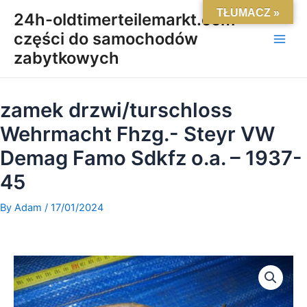
Skip
Main
TŁUMACZ »
24h-oldtimerteilemarkt.com-
to
części do samochodów
Men
content
zabytkowych
zamek drzwi/turschloss
Wehrmacht Fhzg.- Steyr VW
Demag Famo Sdkfz o.a. – 1937-
45
By
Adam
/
17/01/2024
ilość
zamek
drzwi/turschloss
Wehrmacht