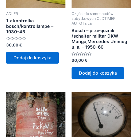
ADLER
Części do samochodów
zabytkowych OLDTIMER
1 x kontrolka
AUTOTEILE
bosch/kontrollampe –
Bosch – przełącznik
1930-45
/schalter militar DKW
Munga,Mercedes Unimog
Oceniono
30,00
€
u. a. – 1950-60
0
na
5
Dodaj do koszyka
Oceniono
30,00
€
0
na
5
Dodaj do koszyka