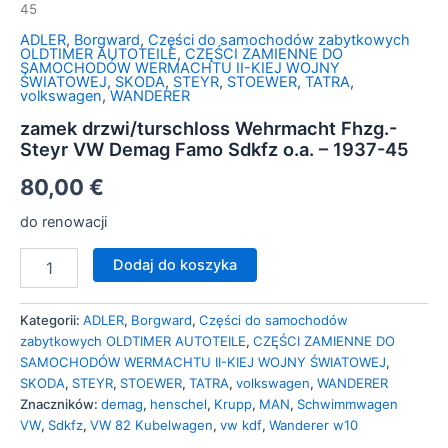
45
ADLER
,
Borgward
,
Części do samochodów zabytkowych
OLDTIMER AUTOTEILE
,
CZĘŚCI ZAMIENNE DO
SAMOCHODÓW WERMACHTU II-KIEJ WOJNY
ŚWIATOWEJ
,
SKODA
,
STEYR
,
STOEWER
,
TATRA
,
volkswagen
,
WANDERER
zamek drzwi/turschloss Wehrmacht Fhzg.-
Steyr VW Demag Famo Sdkfz o.a. – 1937-45
80,00
€
do renowacji
Dodaj do koszyka
Kategorii:
ADLER
,
Borgward
,
Części do samochodów
zabytkowych OLDTIMER AUTOTEILE
,
CZĘŚCI ZAMIENNE DO
SAMOCHODÓW WERMACHTU II-KIEJ WOJNY ŚWIATOWEJ
,
SKODA
,
STEYR
,
STOEWER
,
TATRA
,
volkswagen
,
WANDERER
Znaczników:
demag
,
henschel
,
Krupp
,
MAN
,
Schwimmwagen
VW
,
Sdkfz
,
VW 82 Kubelwagen
,
vw kdf
,
Wanderer w10