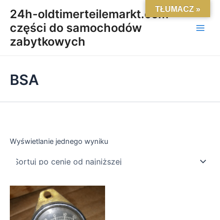
Skip
Main
TŁUMACZ »
24h-oldtimerteilemarkt.com-
to
części do samochodów
Men
content
zabytkowych
BSA
Wyświetlanie jednego wyniku