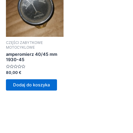
CZĘŚCI ZABYTKOWE
MOTOCYKLOWE
amperomierz 40/45 mm
1930-45
Oceniono
80,00
€
0
na
5
Dodaj do koszyka