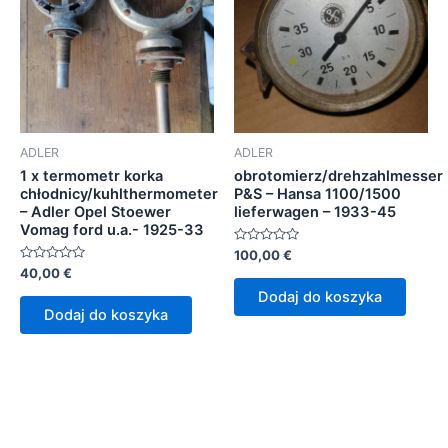
ADLER
ADLER
1 x termometr korka
obrotomierz/drehzahlmesser
chłodnicy/kuhlthermometer
P&S – Hansa 1100/1500
– Adler Opel Stoewer
lieferwagen – 1933-45
Vomag ford u.a.- 1925-33
Oceniono
100,00
€
0
Oceniono
40,00
€
na
0
5
Dodaj do koszyka
na
5
Dodaj do koszyka