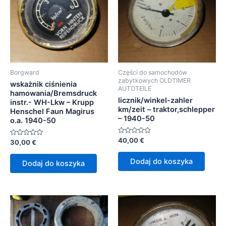
Borgward
Części do samochodów
zabytkowych OLDTIMER
wskażnik ciśnienia
AUTOTEILE
hamowania/Bremsdruck
licznik/winkel-zahler
instr.- WH-Lkw – Krupp
km/zeit – traktor,schlepper
Henschel Faun Magirus
– 1940-50
o.a. 1940-50
Oceniono
40,00
€
Oceniono
30,00
€
0
0
na
na
5
5
Dodaj do koszyka
Dodaj do koszyka