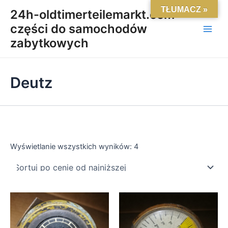
Posortowane
Skip
Main
TŁUMACZ »
według
24h-oldtimerteilemarkt.com-
ceny:
to
od
części do samochodów
Men
content
niskiej
do
zabytkowych
wysokiej
Deutz
Wyświetlanie wszystkich wyników: 4