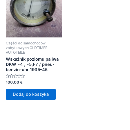
Części do samochodów
zabytkowych OLDTIMER
AUTOTEILE
Wskażnik poziomu paliwa
DKW F4 , F5,F7 / pneu-
benzin-uhr 1935-45
Oceniono
100,00
€
0
na
5
Dodaj do koszyka