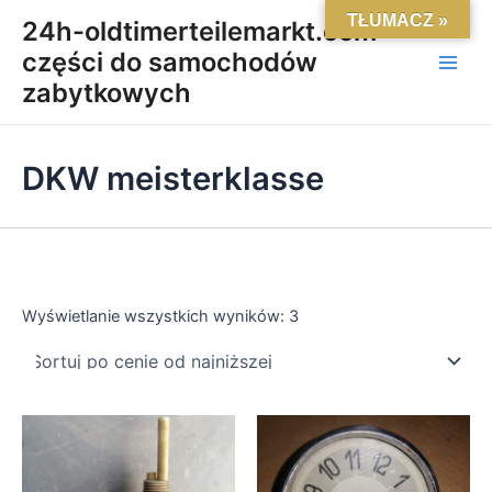
Posortowane
Skip
Main
TŁUMACZ »
według
24h-oldtimerteilemarkt.com-
ceny:
to
od
części do samochodów
Men
content
niskiej
do
zabytkowych
wysokiej
DKW meisterklasse
Wyświetlanie wszystkich wyników: 3