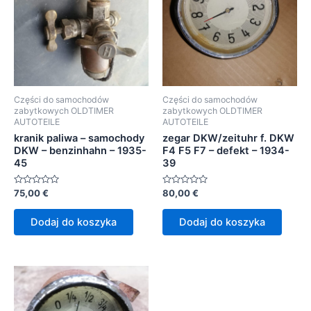
Części do samochodów
Części do samochodów
zabytkowych OLDTIMER
zabytkowych OLDTIMER
AUTOTEILE
AUTOTEILE
kranik paliwa – samochody
zegar DKW/zeituhr f. DKW
DKW – benzinhahn – 1935-
F4 F5 F7 – defekt – 1934-
45
39
Oceniono
Oceniono
75,00
€
80,00
€
0
0
na
na
5
5
Dodaj do koszyka
Dodaj do koszyka