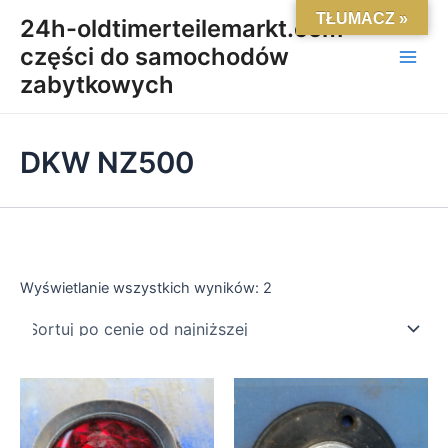
Posortowane
Skip
Main
TŁUMACZ »
według
24h-oldtimerteilemarkt.com-
ceny:
to
od
części do samochodów
Men
content
niskiej
do
zabytkowych
wysokiej
DKW NZ500
Wyświetlanie wszystkich wyników: 2