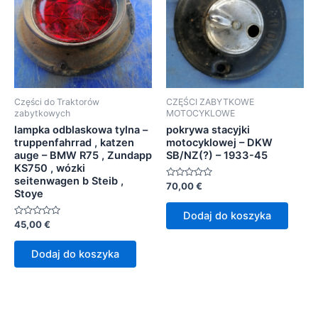
Części do Traktorów
CZĘŚCI ZABYTKOWE
zabytkowych
MOTOCYKLOWE
lampka odblaskowa tylna –
pokrywa stacyjki
truppenfahrrad , katzen
motocyklowej – DKW
auge – BMW R75 , Zundapp
SB/NZ(?) – 1933-45
KS750 , wózki
seitenwagen b Steib ,
Oceniono
70,00
€
Stoye
0
na
5
Dodaj do koszyka
Oceniono
45,00
€
0
na
5
Dodaj do koszyka