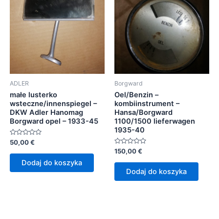
ADLER
Borgward
małe lusterko
Oel/Benzin –
wsteczne/innenspiegel –
kombiinstrument –
DKW Adler Hanomag
Hansa/Borgward
Borgward opel – 1933-45
1100/1500 lieferwagen
1935-40
Oceniono
50,00
€
0
Oceniono
150,00
€
na
0
5
Dodaj do koszyka
na
5
Dodaj do koszyka