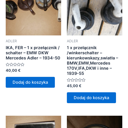
ADLER
ADLER
IKA, FER – 1 x przełącznik /
1 x przełącznik
schalter – EMW DKW
/winkerschalter –
Mercedes Adler – 1934-50
kierunkowskazy,swiatła –
BMW,EMW,Mercedes
170V,IFA,DKW i inne –
Oceniono
40,00
€
1939-55
0
na
5
Dodaj do koszyka
Oceniono
45,00
€
0
na
5
Dodaj do koszyka