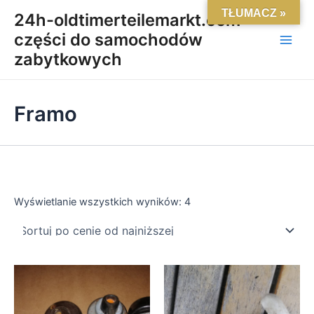
Posortowane
Skip
Main
TŁUMACZ »
według
24h-oldtimerteilemarkt.com-
ceny:
to
od
części do samochodów
Men
content
niskiej
do
zabytkowych
wysokiej
Framo
Wyświetlanie wszystkich wyników: 4