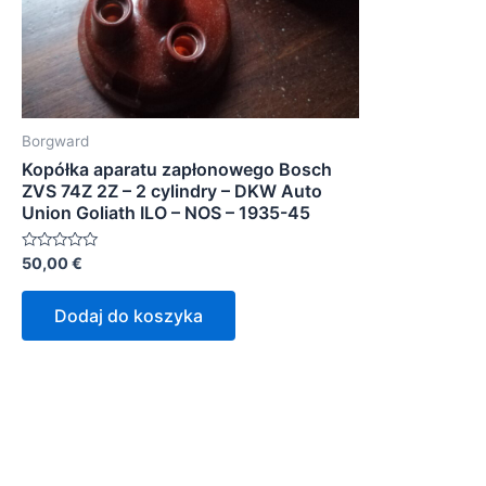
Borgward
Kopółka aparatu zapłonowego Bosch
ZVS 74Z 2Z – 2 cylindry – DKW Auto
Union Goliath ILO – NOS – 1935-45
Oceniono
50,00
€
0
na
5
Dodaj do koszyka