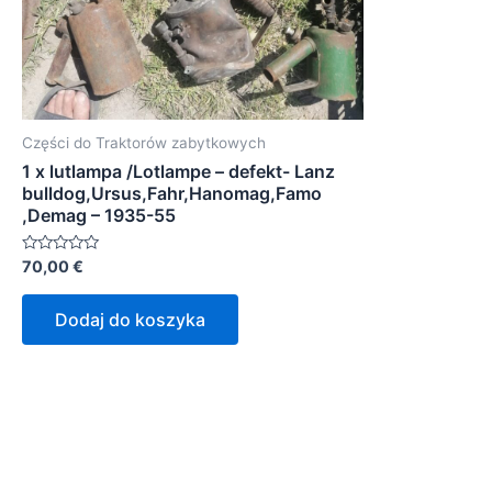
Części do Traktorów zabytkowych
1 x lutlampa /Lotlampe – defekt- Lanz
bulldog,Ursus,Fahr,Hanomag,Famo
,Demag – 1935-55
Oceniono
70,00
€
0
na
5
Dodaj do koszyka