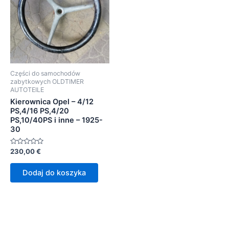
Części do samochodów
zabytkowych OLDTIMER
AUTOTEILE
Kierownica Opel – 4/12
PS,4/16 PS,4/20
PS,10/40PS i inne – 1925-
30
Oceniono
230,00
€
0
na
5
Dodaj do koszyka