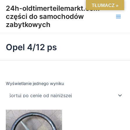
Skip
Main
TŁUMACZ »
24h-oldtimerteilemarkt.com-
to
części do samochodów
Men
content
zabytkowych
Opel 4/12 ps
Wyświetlanie jednego wyniku