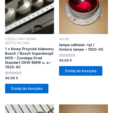
CZĘŚCI ZABYTKOWE
ADLER
MOTOCYKLOWE
lampa odblask.-tył /
1 x Nowy Przycisk klaksonu
hintere lampe – 1920-45
Bosch / Bosch hupenknopf
NOS – Zundapp Drad
Oceniono
45,00
€
Standart DKW BMW u. a.–
0
na
1935-45
5
Dodaj do koszyka
Oceniono
40,00
€
0
na
5
Dodaj do koszyka