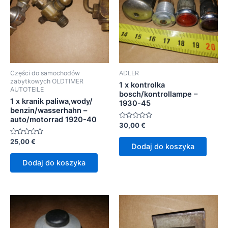
Części do samochodów
ADLER
zabytkowych OLDTIMER
1 x kontrolka
AUTOTEILE
bosch/kontrollampe –
1 x kranik paliwa,wody/
1930-45
benzin/wasserhahn –
auto/motorrad 1920-40
Oceniono
30,00
€
0
na
Oceniono
25,00
€
5
Dodaj do koszyka
0
na
5
Dodaj do koszyka