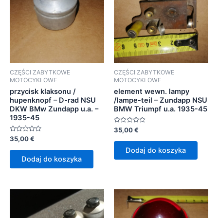
CZĘŚCI ZABYTKOWE
CZĘŚCI ZABYTKOWE
MOTOCYKLOWE
MOTOCYKLOWE
przycisk klaksonu /
element wewn. lampy
hupenknopf – D-rad NSU
/lampe-teil – Zundapp NSU
DKW BMw Zundapp u.a. –
BMW Triumpf u.a. 1935-45
1935-45
Oceniono
35,00
€
0
Oceniono
35,00
€
na
0
5
Dodaj do koszyka
na
5
Dodaj do koszyka