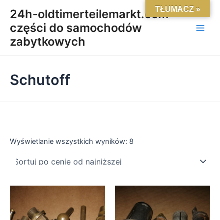
Posortowane
Skip
Main
TŁUMACZ »
według
24h-oldtimerteilemarkt.com-
ceny:
to
od
części do samochodów
Men
content
niskiej
do
zabytkowych
wysokiej
Schutoff
Wyświetlanie wszystkich wyników: 8