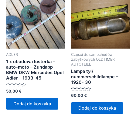
ADLER
Części do samochodów
zabytkowych OLDTIMER
1 x obudowa lusterka –
AUTOTEILE
auto-moto – Zundapp
Lampa tył/
BMW DKW Mercedes Opel
nummerschildlampe –
Adler – 1933-45
1920- 30
Oceniono
50,00
€
0
Oceniono
60,00
€
na
0
5
na
Dodaj do koszyka
5
Dodaj do koszyka