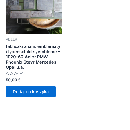
ADLER
tabliczki znam. emblematy
/typenschilder/embleme –
1920-60 Adler RMW
Phoenix Steyr Mercedes
Opel u.a.
Oceniono
50,00
€
0
na
5
Dodaj do koszyka