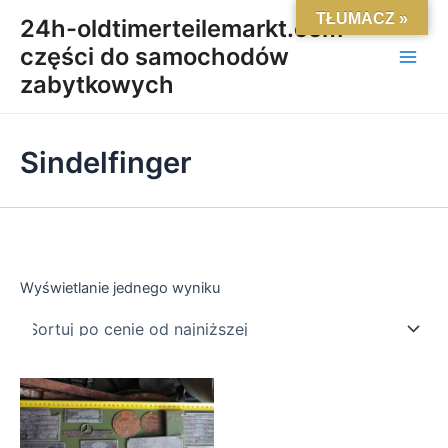
Skip
Main
TŁUMACZ »
24h-oldtimerteilemarkt.com-
to
części do samochodów
Men
content
zabytkowych
Sindelfinger
Wyświetlanie jednego wyniku