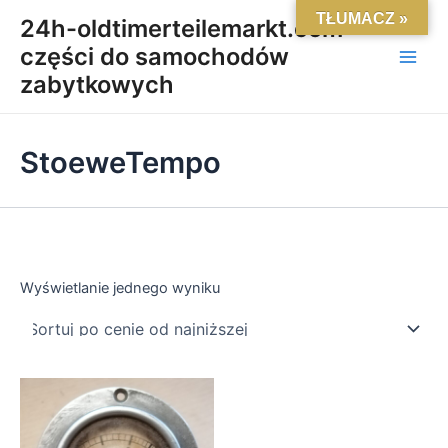
Skip
Main
TŁUMACZ »
24h-oldtimerteilemarkt.com-
to
części do samochodów
Men
content
zabytkowych
StoeweTempo
Wyświetlanie jednego wyniku