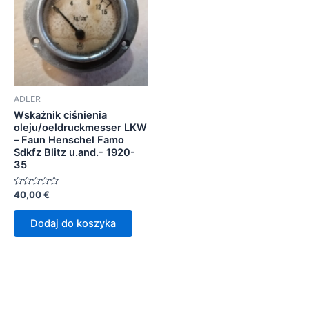
ADLER
Wskażnik ciśnienia
oleju/oeldruckmesser LKW
– Faun Henschel Famo
Sdkfz Blitz u.and.- 1920-
35
Oceniono
40,00
€
0
na
5
Dodaj do koszyka