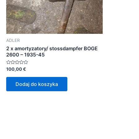
ADLER
2 x amortyzatory/ stossdampfer BOGE
2600 – 1935-45
Oceniono
100,00
€
0
na
5
Dodaj do koszyka