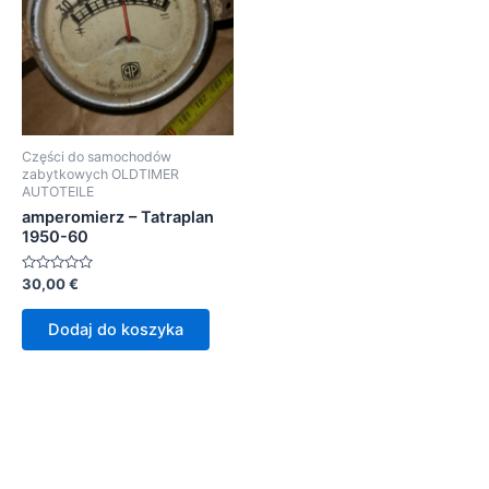
Części do samochodów
zabytkowych OLDTIMER
AUTOTEILE
amperomierz – Tatraplan
1950-60
Oceniono
30,00
€
0
na
5
Dodaj do koszyka