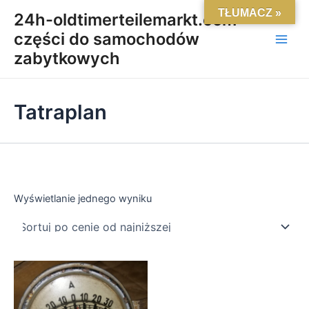
Skip
Main
TŁUMACZ »
24h-oldtimerteilemarkt.com-
to
części do samochodów
Men
content
zabytkowych
Tatraplan
Wyświetlanie jednego wyniku