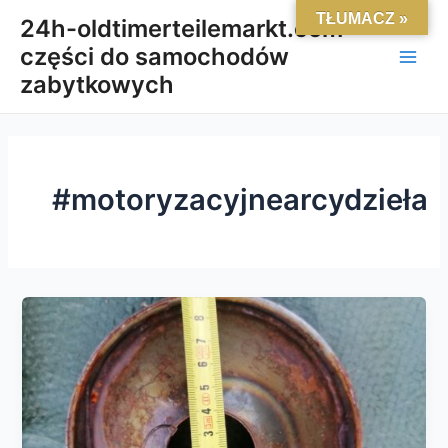
Skip
Main
TŁUMACZ »
24h-oldtimerteilemarkt.com-
to
części do samochodów
Men
content
zabytkowych
#motoryzacyjnearcydzieła