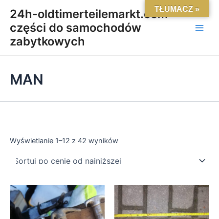
Posortowane
Skip
Main
TŁUMACZ »
według
24h-oldtimerteilemarkt.com-
ceny:
to
od
części do samochodów
Men
content
niskiej
do
zabytkowych
wysokiej
MAN
Wyświetlanie 1–12 z 42 wyników