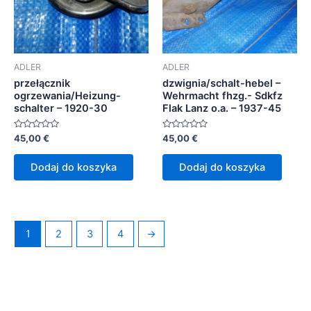
ADLER
ADLER
przełącznik
dzwignia/schalt-hebel –
ogrzewania/Heizung-
Wehrmacht fhzg.- Sdkfz
schalter – 1920-30
Flak Lanz o.a. – 1937-45
Oceniono
Oceniono
45,00
€
45,00
€
0
0
na
na
5
5
Dodaj do koszyka
Dodaj do koszyka
1
2
3
4
→