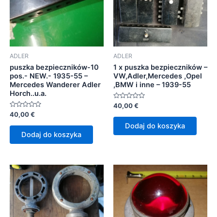
ADLER
ADLER
puszka bezpieczników-10
1 x puszka bezpieczników –
pos.- NEW.- 1935-55 –
VW,Adler,Mercedes ,Opel
Mercedes Wanderer Adler
,BMW i inne – 1939-55
Horch..u.a.
Oceniono
40,00
€
0
Oceniono
40,00
€
na
0
5
Dodaj do koszyka
na
5
Dodaj do koszyka