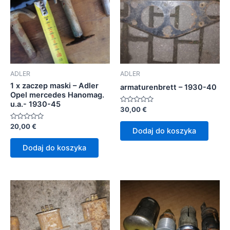
ADLER
ADLER
1 x zaczep maski – Adler
armaturenbrett – 1930-40
Opel mercedes Hanomag.
u.a.- 1930-45
Oceniono
30,00
€
0
na
Oceniono
20,00
€
5
Dodaj do koszyka
0
na
5
Dodaj do koszyka