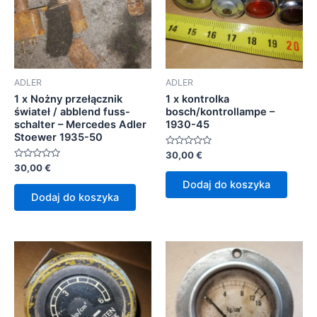
ADLER
ADLER
1 x Nożny przełącznik
1 x kontrolka
świateł / abblend fuss-
bosch/kontrollampe –
schalter – Mercedes Adler
1930-45
Stoewer 1935-50
Oceniono
30,00
€
0
Oceniono
30,00
€
na
0
5
Dodaj do koszyka
na
5
Dodaj do koszyka