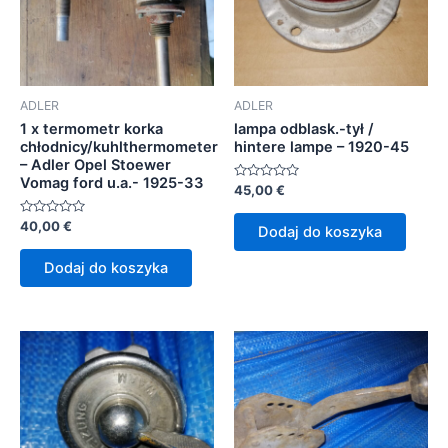
ADLER
ADLER
1 x termometr korka
lampa odblask.-tył /
chłodnicy/kuhlthermometer
hintere lampe – 1920-45
– Adler Opel Stoewer
Vomag ford u.a.- 1925-33
Oceniono
45,00
€
0
na
Oceniono
5
40,00
€
Dodaj do koszyka
0
na
5
Dodaj do koszyka