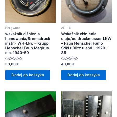
Borgward
ADLER
wskażnik ciśnienia
Wskażnik ciśnienia
hamowania/Bremsdruck
oleju/oeldruckmesser LKW
instr.- WH-Lkw – Krupp
– Faun Henschel Famo
Henschel Faun Magirus
Sdkfz Blitz u.and.- 1920-
o.a. 1940-50
35
Oceniono
Oceniono
30,00
€
40,00
€
0
0
na
na
5
5
Dodaj do koszyka
Dodaj do koszyka