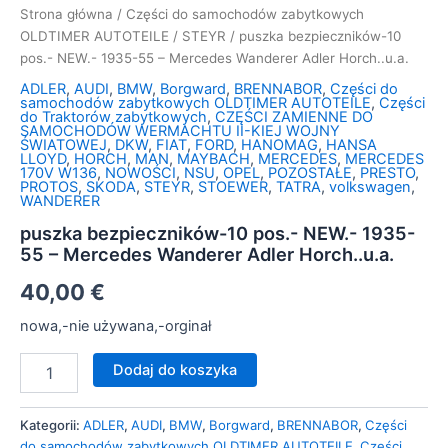
Strona główna
/
Części do samochodów zabytkowych
OLDTIMER AUTOTEILE
/
STEYR
/ puszka bezpieczników-10
pos.- NEW.- 1935-55 – Mercedes Wanderer Adler Horch..u.a.
ADLER
,
AUDI
,
BMW
,
Borgward
,
BRENNABOR
,
Części do
samochodów zabytkowych OLDTIMER AUTOTEILE
,
Części
do Traktorów zabytkowych
,
CZĘŚCI ZAMIENNE DO
SAMOCHODÓW WERMACHTU II-KIEJ WOJNY
ŚWIATOWEJ
,
DKW
,
FIAT
,
FORD
,
HANOMAG
,
HANSA
LLOYD
,
HORCH
,
MAN
,
MAYBACH
,
MERCEDES
,
MERCEDES
170V W136
,
NOWOŚCI
,
NSU
,
OPEL
,
POZOSTAŁE
,
PRESTO
,
PROTOS
,
SKODA
,
STEYR
,
STOEWER
,
TATRA
,
volkswagen
,
WANDERER
puszka bezpieczników-10 pos.- NEW.- 1935-
55 – Mercedes Wanderer Adler Horch..u.a.
40,00
€
nowa,-nie używana,-orginał
Dodaj do koszyka
Kategorii:
ADLER
,
AUDI
,
BMW
,
Borgward
,
BRENNABOR
,
Części
do samochodów zabytkowych OLDTIMER AUTOTEILE
,
Części