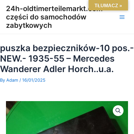
Skip
Main
TŁUMACZ »
24h-oldtimerteilemarkt.com-
to
części do samochodów
Men
content
zabytkowych
puszka bezpieczników-10 pos.-
NEW.- 1935-55 – Mercedes
Wanderer Adler Horch..u.a.
By
Adam
/
16/01/2025
ilość
puszka
bezpieczników-
10
pos.-
NEW.-