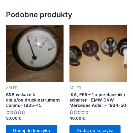
Podobne produkty
ADLER
ADLER
S&B wskażnik
IKA, FER – 1 x przełącznik /
oleju/oeldruckinstrument
schalter – EMW DKW
55mm.- 1935-45
Mercedes Adler – 1934-50
Oceniono
Oceniono
50,00
€
40,00
€
0
0
na
na
5
5
Dodaj do koszyka
Dodaj do koszyka