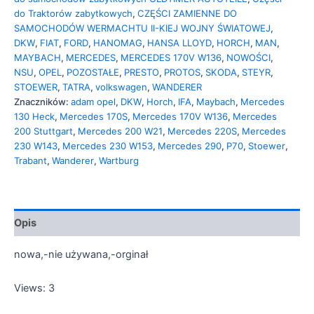
do Traktorów zabytkowych
,
CZĘŚCI ZAMIENNE DO
SAMOCHODÓW WERMACHTU II-KIEJ WOJNY ŚWIATOWEJ
,
DKW
,
FIAT
,
FORD
,
HANOMAG
,
HANSA LLOYD
,
HORCH
,
MAN
,
MAYBACH
,
MERCEDES
,
MERCEDES 170V W136
,
NOWOŚCI
,
NSU
,
OPEL
,
POZOSTAŁE
,
PRESTO
,
PROTOS
,
SKODA
,
STEYR
,
STOEWER
,
TATRA
,
volkswagen
,
WANDERER
Znaczników:
adam opel
,
DKW
,
Horch
,
IFA
,
Maybach
,
Mercedes
130 Heck
,
Mercedes 170S
,
Mercedes 170V W136
,
Mercedes
200 Stuttgart
,
Mercedes 200 W21
,
Mercedes 220S
,
Mercedes
230 W143
,
Mercedes 230 W153
,
Mercedes 290
,
P70
,
Stoewer
,
Trabant
,
Wanderer
,
Wartburg
Opis
nowa,-nie używana,-orginał
Views: 3