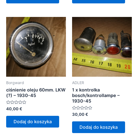
Borgward
ADLER
ciśnienie oleju 60mm. LKW
1 x kontrolka
(?) – 1930-45
bosch/kontrollampe –
1930-45
Oceniono
40,00
€
0
Oceniono
30,00
€
na
0
5
Dodaj do koszyka
na
5
Dodaj do koszyka