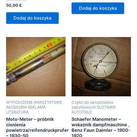
na
Oceniono
50,00
€
5
Dodaj do koszyka
0
na
5
Dodaj do koszyka
WYPOSAŻENIE WARSZTATOWE
Części do samochodów
AKCESORIA REKLAMA
zabytkowych OLDTIMER
LITERATURA
AUTOTEILE
Moto-Meter – próbnik
Schaefer Manometer –
cisnienia
wskażnik dampfmaschine ,
powietrza/reifendruckprufer
Benz Faun Daimler – 1900-
– 1930-50
1920