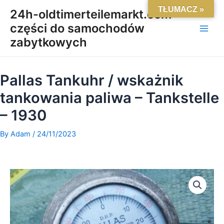
Skip
Main
TŁUMACZ »
24h-oldtimerteilemarkt.com-
to
części do samochodów
Men
content
zabytkowych
Pallas Tankuhr / wskażnik
tankowania paliwa – Tankstelle
– 1930
By
Adam
/
24/11/2023
ilość
Pallas
Tankuhr
/
wskażnik
tankowania