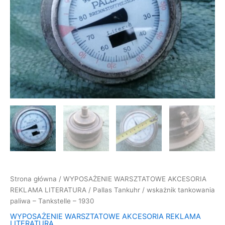
paliwa
-
Tankstelle
-
1930
Strona główna
/
WYPOSAŻENIE WARSZTATOWE AKCESORIA
REKLAMA LITERATURA
/ Pallas Tankuhr / wskażnik tankowania
paliwa – Tankstelle – 1930
WYPOSAŻENIE WARSZTATOWE AKCESORIA REKLAMA
LITERATURA