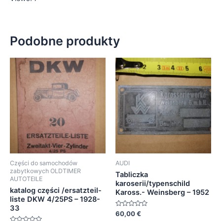
Podobne produkty
Części do samochodów
AUDI
zabytkowych OLDTIMER
Tabliczka
AUTOTEILE
karoserii/typenschild
katalog części /ersatzteil-
Kaross.- Weinsberg – 1952
liste DKW 4/25PS – 1928-
33
Oceniono
60,00
€
0