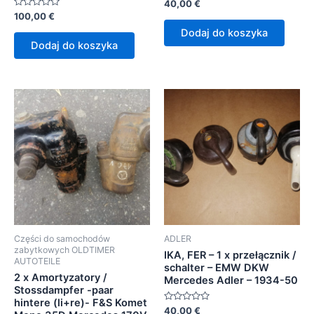
Oceniono
40,00
€
0
Oceniono
100,00
€
na
0
5
Dodaj do koszyka
na
5
Dodaj do koszyka
Części do samochodów
ADLER
zabytkowych OLDTIMER
IKA, FER – 1 x przełącznik /
AUTOTEILE
schalter – EMW DKW
2 x Amortyzatory /
Mercedes Adler – 1934-50
Stossdampfer -paar
hintere (li+re)- F&S Komet
Oceniono
40,00
€