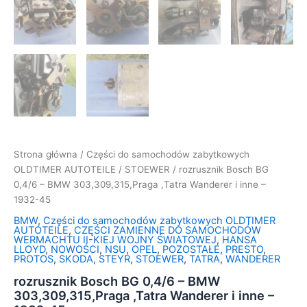
Strona główna
/
Części do samochodów zabytkowych
OLDTIMER AUTOTEILE
/
STOEWER
/ rozrusznik Bosch BG
0,4/6 – BMW 303,309,315,Praga ,Tatra Wanderer i inne –
1932-45
BMW
,
Części do samochodów zabytkowych OLDTIMER
AUTOTEILE
,
CZĘŚCI ZAMIENNE DO SAMOCHODÓW
WERMACHTU II-KIEJ WOJNY ŚWIATOWEJ
,
HANSA
LLOYD
,
NOWOŚCI
,
NSU
,
OPEL
,
POZOSTAŁE
,
PRESTO
,
PROTOS
,
SKODA
,
STEYR
,
STOEWER
,
TATRA
,
WANDERER
rozrusznik Bosch BG 0,4/6 – BMW
303,309,315,Praga ,Tatra Wanderer i inne –