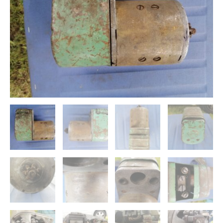
BMW
303,309,315,Praga
,Tatra
Wanderer
i
inne
-
1932-
45