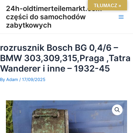
Skip
Main
TŁUMACZ »
24h-oldtimerteilemarkt.com-
to
części do samochodów
Men
content
zabytkowych
rozrusznik Bosch BG 0,4/6 –
BMW 303,309,315,Praga ,Tatra
Wanderer i inne – 1932-45
By
Adam
/
17/09/2025
ilość
rozrusznik
Bosch
BG
0,4/6
-