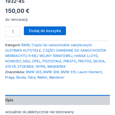
1932-45
150,00
€
do renowacji
Dodaj do koszyka
Kategorii:
BMW
,
Części do samochodów zabytkowych
OLDTIMER AUTOTEILE
,
CZĘŚCI ZAMIENNE DO SAMOCHODÓW
WERMACHTU II-KIEJ WOJNY ŚWIATOWEJ
,
HANSA LLOYD
,
NOWOŚCI
,
NSU
,
OPEL
,
POZOSTAŁE
,
PRESTO
,
PROTOS
,
SKODA
,
STEYR
,
STOEWER
,
TATRA
,
WANDERER
Znaczników:
BMW 303
,
BMW 309
,
BMW 315
,
Laurin Klement
,
Praga
,
Skoda
,
Tatra
,
Walter
,
Wanderer
Opis
wizualnie ok,elektrycznie nie testowany