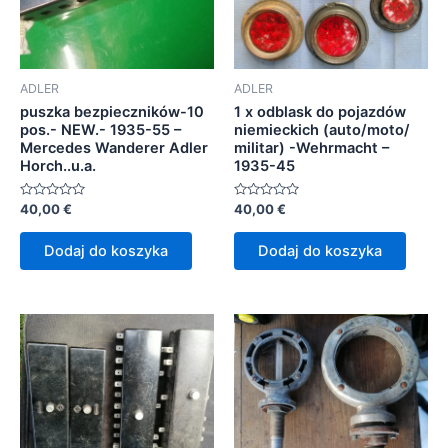
ADLER
ADLER
puszka bezpieczników-10
1 x odblask do pojazdów
pos.- NEW.- 1935-55 –
niemieckich (auto/moto/
Mercedes Wanderer Adler
militar) -Wehrmacht –
Horch..u.a.
1935-45
Oceniono
Oceniono
40,00
€
40,00
€
0
0
na
na
5
5
Dodaj do koszyka
Dodaj do koszyka