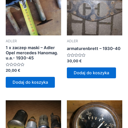
ADLER
ADLER
1 x zaczep maski – Adler
armaturenbrett – 1930-40
Opel mercedes Hanomag.
u.a.- 1930-45
Oceniono
30,00
€
0
na
Oceniono
20,00
€
5
Dodaj do koszyka
0
na
5
Dodaj do koszyka