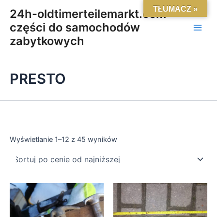
Posortowane
Skip
Main
TŁUMACZ »
według
24h-oldtimerteilemarkt.com-
ceny:
to
od
części do samochodów
Men
content
niskiej
do
zabytkowych
wysokiej
PRESTO
Wyświetlanie 1–12 z 45 wyników