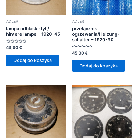
ADLER
ADLER
lampa odblask.-tył /
przełącznik
hintere lampe – 1920-45
ogrzewania/Heizung-
schalter – 1920-30
Oceniono
45,00
€
0
Oceniono
45,00
€
na
0
5
Dodaj do koszyka
na
5
Dodaj do koszyka