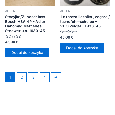
ADLER
ADLER
Stacyjka/Zundschloss
1 x tarcza licznika , zegara /
Bosch HBA 4P – Adler
tacho/uhr-scheibe –
Hanomag Mercedes
VDO,Veigel – 1933-45
Stoewer u.a. 1930-45
Oceniono
45,00
€
0
Oceniono
45,00
€
na
0
5
Dodaj do koszyka
na
5
Dodaj do koszyka
1
2
3
4
→