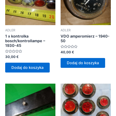
ADLER
ADLER
1 x kontrolka
VDO amperomierz – 1940-
bosch/kontrollampe –
50
1930-45
Oceniono
40,00
€
0
Oceniono
30,00
€
na
0
5
Dodaj do koszyka
na
5
Dodaj do koszyka