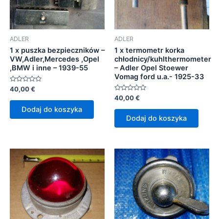
ADLER
ADLER
1 x puszka bezpieczników –
1 x termometr korka
VW,Adler,Mercedes ,Opel
chłodnicy/kuhlthermometer
,BMW i inne – 1939-55
– Adler Opel Stoewer
Vomag ford u.a.- 1925-33
Oceniono
40,00
€
0
Oceniono
40,00
€
na
0
5
Dodaj do koszyka
na
5
Dodaj do koszyka