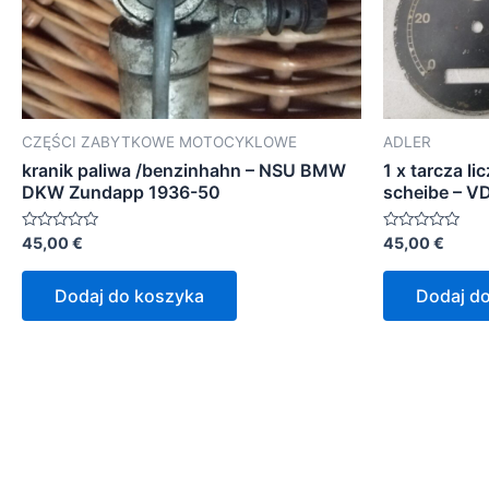
CZĘŚCI ZABYTKOWE MOTOCYKLOWE
ADLER
kranik paliwa /benzinhahn – NSU BMW
1 x tarcza li
DKW Zundapp 1936-50
scheibe – V
Oceniono
Oceniono
45,00
€
45,00
€
0
0
na
na
5
5
Dodaj do koszyka
Dodaj d