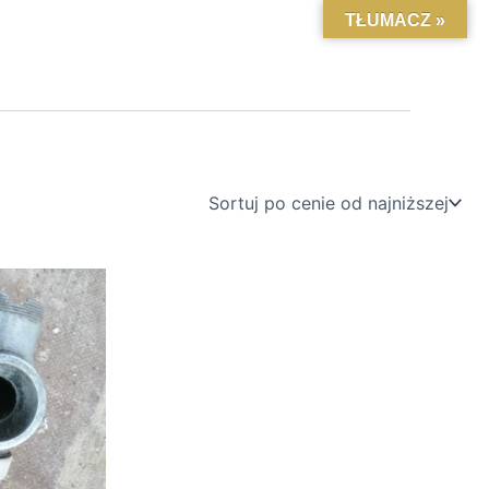
TŁUMACZ »