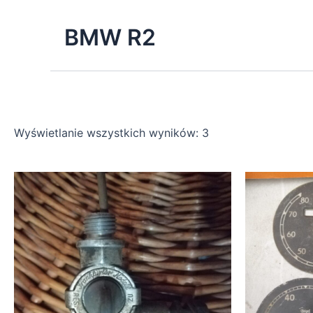
Posortowane
Skip
według
to
ceny:
BMW R2
od
content
niskiej
do
wysokiej
Wyświetlanie wszystkich wyników: 3