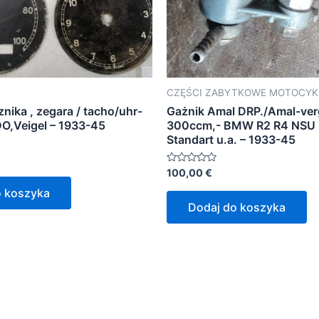
CZĘŚCI ZABYTKOWE MOTOCY
cznika , zegara / tacho/uhr-
Gażnik Amal DRP./Amal-ver
DO,Veigel – 1933-45
300ccm,- BMW R2 R4 NSU
Standart u.a. – 1933-45
Oceniono
100,00
€
0
na
o koszyka
5
Dodaj do koszyka