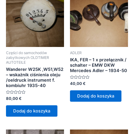
Części do samochodów
ADLER
zabytkowych OLDTIMER
IKA, FER – 1 x przełącznik /
AUTOTEILE
schalter – EMW DKW
Wanderer W25K ,W51,W52
Mercedes Adler – 1934-50
– wskażnik ciśnienia oleju
/oeldruck instrument f.
Oceniono
40,00
€
kombiuhr 1935-40
0
na
5
Dodaj do koszyka
Oceniono
80,00
€
0
na
5
Dodaj do koszyka