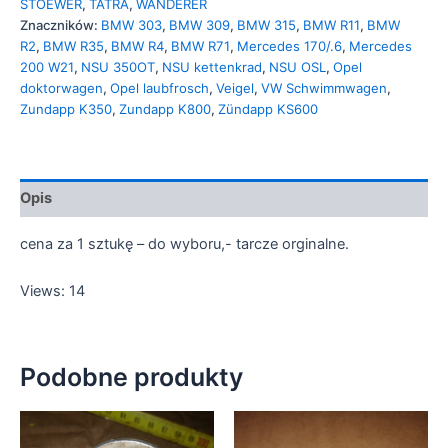
STOEWER
,
TATRA
,
WANDERER
Znaczników:
BMW 303
,
BMW 309
,
BMW 315
,
BMW R11
,
BMW
R2
,
BMW R35
,
BMW R4
,
BMW R71
,
Mercedes 170/.6
,
Mercedes
200 W21
,
NSU 350OT
,
NSU kettenkrad
,
NSU OSL
,
Opel
doktorwagen
,
Opel laubfrosch
,
Veigel
,
VW Schwimmwagen
,
Zundapp K350
,
Zundapp K800
,
Zündapp KS600
Opis
cena za 1 sztukę – do wyboru,- tarcze orginalne.
Views: 14
Podobne produkty