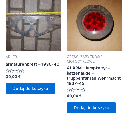
ADLER
CZĘŚCI ZABYTKOWE
MOTOCYKLOWE
armaturenbrett – 1930-40
ALARM – lampka tył –
katzenauge –
Oceniono
30,00
€
truppenfahrad Wehrmacht
0
1937-45
na
5
Dodaj do koszyka
Oceniono
40,00
€
0
na
5
Dodaj do koszyka