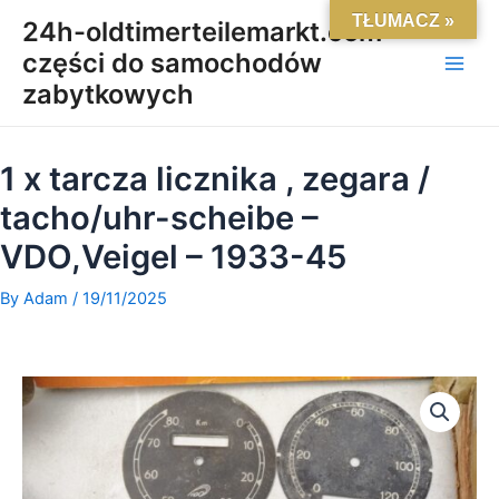
Skip
Main
TŁUMACZ »
24h-oldtimerteilemarkt.com-
to
części do samochodów
Men
content
zabytkowych
1 x tarcza licznika , zegara /
tacho/uhr-scheibe –
VDO,Veigel – 1933-45
By
Adam
/
19/11/2025
ilość
1
x
tarcza
licznika
,