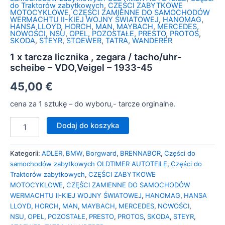
do Traktorów zabytkowych
,
CZĘŚCI ZABYTKOWE
MOTOCYKLOWE
,
CZĘŚCI ZAMIENNE DO SAMOCHODÓW
WERMACHTU II-KIEJ WOJNY ŚWIATOWEJ
,
HANOMAG
,
HANSA LLOYD
,
HORCH
,
MAN
,
MAYBACH
,
MERCEDES
,
NOWOŚCI
,
NSU
,
OPEL
,
POZOSTAŁE
,
PRESTO
,
PROTOS
,
SKODA
,
STEYR
,
STOEWER
,
TATRA
,
WANDERER
1 x tarcza licznika , zegara / tacho/uhr-
scheibe – VDO,Veigel – 1933-45
45,00
€
cena za 1 sztukę – do wyboru,- tarcze orginalne.
Dodaj do koszyka
Kategorii:
ADLER
,
BMW
,
Borgward
,
BRENNABOR
,
Części do
samochodów zabytkowych OLDTIMER AUTOTEILE
,
Części do
Traktorów zabytkowych
,
CZĘŚCI ZABYTKOWE
MOTOCYKLOWE
,
CZĘŚCI ZAMIENNE DO SAMOCHODÓW
WERMACHTU II-KIEJ WOJNY ŚWIATOWEJ
,
HANOMAG
,
HANSA
LLOYD
,
HORCH
,
MAN
,
MAYBACH
,
MERCEDES
,
NOWOŚCI
,
NSU
,
OPEL
,
POZOSTAŁE
,
PRESTO
,
PROTOS
,
SKODA
,
STEYR
,