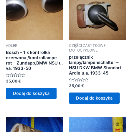
ADLER
CZĘŚCI ZABYTKOWE
MOTOCYKLOWE
Bosch – 1 x kontrolka
przełącznik
czerwona /kontrollampe
lampy/lampenschalter –
rot – Zundapp,BMW NSU u.
NSU DKW BMW Standart
va. 1933-50
Ardie u.a. 1933-45
Oceniono
35,00
€
0
Oceniono
35,00
€
na
0
5
na
Dodaj do koszyka
5
Dodaj do koszyka