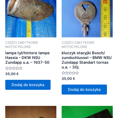
CZĘŚCI ZABYTKOWE
CZĘŚCI ZABYTKOWE
MOTOCYKLOWE
MOTOCYKLOWE
lampa tył/hintere lampe
kluczyk stacyjki Bosch/
Hassia – DKW NSU
zundschlussel – BMW NSU
Zundapp u.a. – 1937-50
Zundapp Standart tornax
u.a. – 30j.
Oceniono
35,00
€
0
Oceniono
35,00
€
na
0
5
Dodaj do koszyka
na
5
Dodaj do koszyka