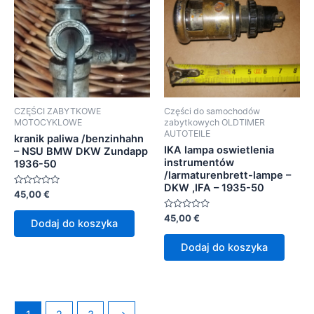
CZĘŚCI ZABYTKOWE
Części do samochodów
MOTOCYKLOWE
zabytkowych OLDTIMER
AUTOTEILE
kranik paliwa /benzinhahn
IKA lampa oswietlenia
– NSU BMW DKW Zundapp
instrumentów
1936-50
/larmaturenbrett-lampe –
DKW ,IFA – 1935-50
Oceniono
45,00
€
0
na
Oceniono
45,00
€
5
Dodaj do koszyka
0
na
5
Dodaj do koszyka