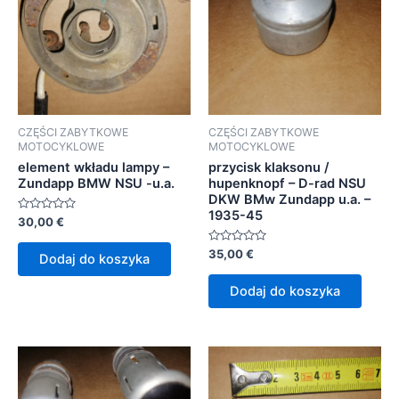
CZĘŚCI ZABYTKOWE
CZĘŚCI ZABYTKOWE
MOTOCYKLOWE
MOTOCYKLOWE
element wkładu lampy –
przycisk klaksonu /
Zundapp BMW NSU -u.a.
hupenknopf – D-rad NSU
DKW BMw Zundapp u.a. –
1935-45
Oceniono
30,00
€
0
na
5
Oceniono
35,00
€
Dodaj do koszyka
0
na
5
Dodaj do koszyka