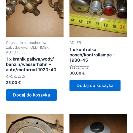
Części do samochodów
ADLER
zabytkowych OLDTIMER
1 x kontrolka
AUTOTEILE
bosch/kontrollampe –
1 x kranik paliwa,wody/
1930-45
benzin/wasserhahn –
auto/motorrad 1920-40
Oceniono
30,00
€
0
na
Oceniono
25,00
€
5
Dodaj do koszyka
0
na
5
Dodaj do koszyka