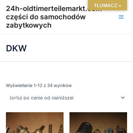
Posortowane
Skip
Main
TŁUMACZ »
według
24h-oldtimerteilemarkt.com-
ceny:
to
od
części do samochodów
Men
content
niskiej
do
zabytkowych
wysokiej
DKW
Wyświetlanie 1–12 z 34 wyników