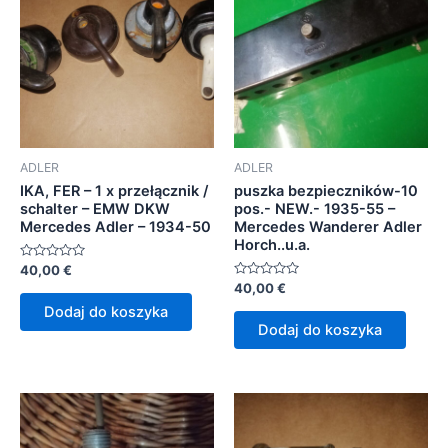
ADLER
ADLER
IKA, FER – 1 x przełącznik /
puszka bezpieczników-10
schalter – EMW DKW
pos.- NEW.- 1935-55 –
Mercedes Adler – 1934-50
Mercedes Wanderer Adler
Horch..u.a.
Oceniono
40,00
€
0
Oceniono
40,00
€
na
0
5
Dodaj do koszyka
na
5
Dodaj do koszyka