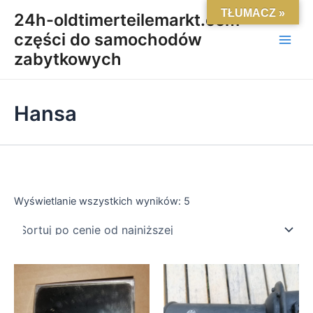
Posortowane
Skip
Main
TŁUMACZ »
według
24h-oldtimerteilemarkt.com-
ceny:
to
od
części do samochodów
Men
content
niskiej
do
zabytkowych
wysokiej
Hansa
Wyświetlanie wszystkich wyników: 5