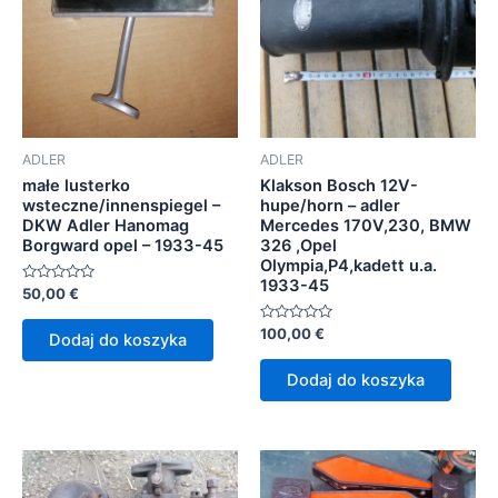
ADLER
ADLER
małe lusterko
Klakson Bosch 12V-
wsteczne/innenspiegel –
hupe/horn – adler
DKW Adler Hanomag
Mercedes 170V,230, BMW
Borgward opel – 1933-45
326 ,Opel
Olympia,P4,kadett u.a.
1933-45
Oceniono
50,00
€
0
na
5
Oceniono
100,00
€
Dodaj do koszyka
0
na
5
Dodaj do koszyka