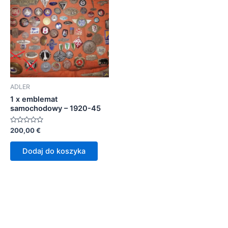
ADLER
1 x emblemat
samochodowy – 1920-45
Oceniono
200,00
€
0
na
5
Dodaj do koszyka