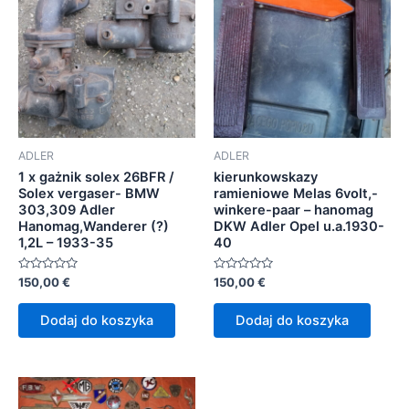
ADLER
ADLER
1 x gażnik solex 26BFR /
kierunkowskazy
Solex vergaser- BMW
ramieniowe Melas 6volt,-
303,309 Adler
winkere-paar – hanomag
Hanomag,Wanderer (?)
DKW Adler Opel u.a.1930-
1,2L – 1933-35
40
Oceniono
Oceniono
150,00
€
150,00
€
0
0
na
na
5
5
Dodaj do koszyka
Dodaj do koszyka