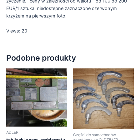
zyczenie.- ceny w zaleznosci od waloru – od 100 do 200
EUR/1 sztuka. niedostepne zaznaczone czerwonym
krzyżem na pierwszym foto.
Views: 20
Podobne produkty
ADLER
Części do samochodów
tabliczki znam. emblematy
zabytkowych OLDTIMER