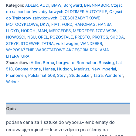
Kategorii:
ADLER
,
AUDI
,
BMW
,
Borgward
,
BRENNABOR
,
Części
do samochodów zabytkowych OLDTIMER AUTOTEILE
,
Części
do Traktorów zabytkowych
,
CZĘŚCI ZABYTKOWE
MOTOCYKLOWE
,
DKW
,
FIAT
,
FORD
,
HANOMAG
,
HANSA
LLOYD
,
HORCH
,
MAN
,
MERCEDES
,
MERCEDES 170V W136
,
NOWOŚCI
,
NSU
,
OPEL
,
POZOSTAŁE
,
PRESTO
,
PROTOS
,
SKODA
,
STEYR
,
STOEWER
,
TATRA
,
volkswagen
,
WANDERER
,
WYPOSAŻENIE WARSZTATOWE AKCESORIA REKLAMA
LITERATURA
Znaczników:
Adler
,
Berna
,
borgward
,
Brennabor
,
Bussing
,
fiat
518
,
Gnome rhone
,
Hansa
,
Hudson
,
Magirus
,
New Imperial
,
Phanomen
,
Polski fiat 508
,
Steyr
,
Studebaker
,
Tatra
,
Wanderer
,
Weiner
Opis
podana cena za 1 sztuke do wyboru.- emblematy do
renowacji,-orginał — lepsze zdjecia prześlemy na