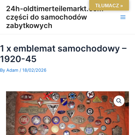
Skip
Main
TŁUMACZ »
24h-oldtimerteilemarkt.com-
to
części do samochodów
Men
content
zabytkowych
1 x emblemat samochodowy –
1920-45
By
Adam
/
18/02/2026
ilość
1
x
emblemat
samochodowy
-
1920-