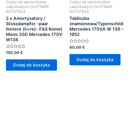
Części do samochodów
Części do samochodów
zabytkowych OLDTIMER
zabytkowych OLDTIMER
AUTOTEILE
AUTOTEILE
2 x Amortyzatory /
Tabliczka
Stossdampfer -paar
znamionowa/Typenschild
hintere (li+re)- F&S Komet
Mercedes 170VA W 136 –
Mono 35D Mercedes 170V
1952
W136
Oceniono
60,00
€
0
Oceniono
150,00
€
na
0
5
Dodaj do koszyka
na
5
Dodaj do koszyka