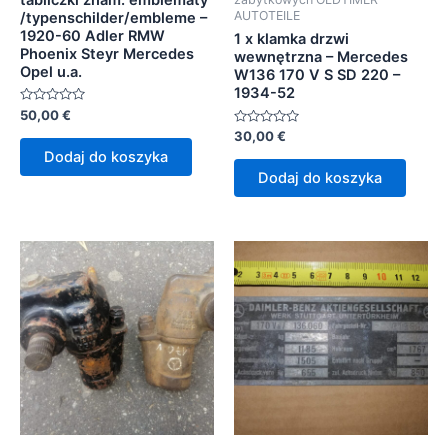
AUTOTEILE
/typenschilder/embleme –
1920-60 Adler RMW
1 x klamka drzwi
Phoenix Steyr Mercedes
wewnętrzna – Mercedes
Opel u.a.
W136 170 V S SD 220 –
1934-52
Oceniono
50,00
€
0
Oceniono
30,00
€
na
0
5
Dodaj do koszyka
na
5
Dodaj do koszyka