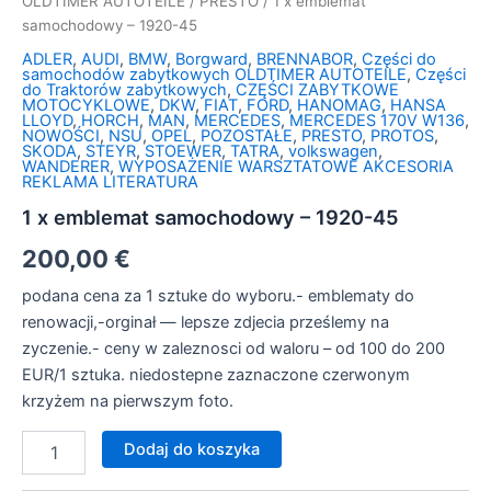
OLDTIMER AUTOTEILE
/
PRESTO
/ 1 x emblemat
samochodowy – 1920-45
ADLER
,
AUDI
,
BMW
,
Borgward
,
BRENNABOR
,
Części do
samochodów zabytkowych OLDTIMER AUTOTEILE
,
Części
do Traktorów zabytkowych
,
CZĘŚCI ZABYTKOWE
MOTOCYKLOWE
,
DKW
,
FIAT
,
FORD
,
HANOMAG
,
HANSA
LLOYD
,
HORCH
,
MAN
,
MERCEDES
,
MERCEDES 170V W136
,
NOWOŚCI
,
NSU
,
OPEL
,
POZOSTAŁE
,
PRESTO
,
PROTOS
,
SKODA
,
STEYR
,
STOEWER
,
TATRA
,
volkswagen
,
WANDERER
,
WYPOSAŻENIE WARSZTATOWE AKCESORIA
REKLAMA LITERATURA
1 x emblemat samochodowy – 1920-45
200,00
€
podana cena za 1 sztuke do wyboru.- emblematy do
renowacji,-orginał — lepsze zdjecia prześlemy na
zyczenie.- ceny w zaleznosci od waloru – od 100 do 200
EUR/1 sztuka. niedostepne zaznaczone czerwonym
krzyżem na pierwszym foto.
Dodaj do koszyka