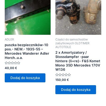
ADLER
Części do samochodów
zabytkowych OLDTIMER
puszka bezpieczników-10
AUTOTEILE
pos.- NEW.- 1935-55 –
2 x Amortyzatory /
Mercedes Wanderer Adler
Stossdampfer -paar
Horch..u.a.
hintere (li+re)- F&S Komet
Mono 35D Mercedes 170V
Oceniono
40,00
€
W136
0
na
5
Dodaj do koszyka
Oceniono
150,00
€
0
na
5
Dodaj do koszyka