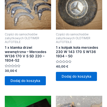
Części do samochodów
Części do samochodów
zabytkowych OLDTIMER
zabytkowych OLDTIMER
AUTOTEILE
AUTOTEILE
1 x klamka drzwi
1 x kołpak koła mercedes
wewnętrzna – Mercedes
230 W 143 170 S W136
W136 170 V S SD 220 –
1934 – 50
1934-52
Oceniono
40,00
€
0
Oceniono
30,00
€
na
0
5
Dodaj do koszyka
na
5
Dodaj do koszyka