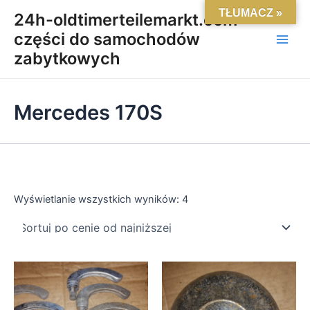
Posortowane
Skip
Main
TŁUMACZ »
według
24h-oldtimerteilemarkt.com-
ceny:
to
od
części do samochodów
Men
content
niskiej
do
zabytkowych
wysokiej
Mercedes 170S
Wyświetlanie wszystkich wyników: 4