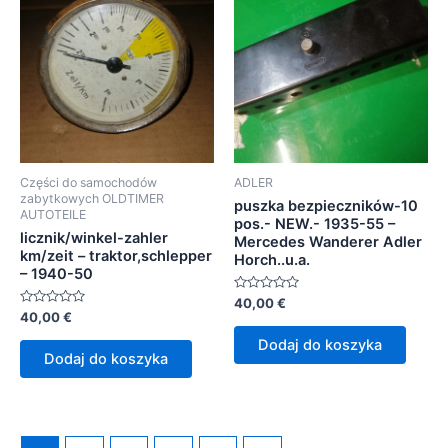
Części do samochodów
ADLER
zabytkowych OLDTIMER
puszka bezpieczników-10
AUTOTEILE
pos.- NEW.- 1935-55 –
licznik/winkel-zahler
Mercedes Wanderer Adler
km/zeit – traktor,schlepper
Horch..u.a.
– 1940-50
Oceniono
40,00
€
0
Oceniono
40,00
€
na
0
5
na
Dodaj do koszyka
5
Dodaj do koszyka