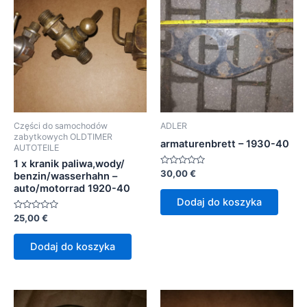
Części do samochodów
ADLER
zabytkowych OLDTIMER
armaturenbrett – 1930-40
AUTOTEILE
1 x kranik paliwa,wody/
Oceniono
30,00
€
benzin/wasserhahn –
0
auto/motorrad 1920-40
na
5
Dodaj do koszyka
Oceniono
25,00
€
0
na
5
Dodaj do koszyka