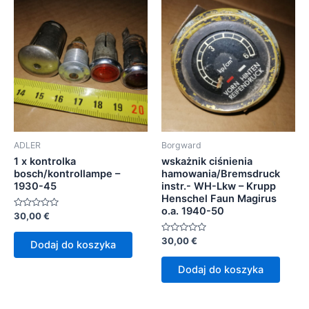
ADLER
Borgward
1 x kontrolka
wskażnik ciśnienia
bosch/kontrollampe –
hamowania/Bremsdruck
1930-45
instr.- WH-Lkw – Krupp
Henschel Faun Magirus
o.a. 1940-50
Oceniono
30,00
€
0
na
5
Oceniono
30,00
€
Dodaj do koszyka
0
na
5
Dodaj do koszyka