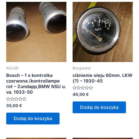
ADLER
Borgward
Bosch – 1 x kontrolka
ciśnienie oleju 60mm. LKW
czerwona /kontrollampe
(?) – 1930-45
rot – Zundapp,BMW NSU u.
va. 1933-50
Oceniono
40,00
€
0
na
Oceniono
5
35,00
€
Dodaj do koszyka
0
na
5
Dodaj do koszyka