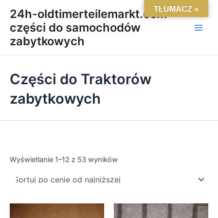
Posortowane
Skip
Main
TŁUMACZ »
według
24h-oldtimerteilemarkt.com-
ceny:
to
od
części do samochodów
Men
content
niskiej
do
zabytkowych
wysokiej
Części do Traktorów
zabytkowych
Wyświetlanie 1–12 z 53 wyników