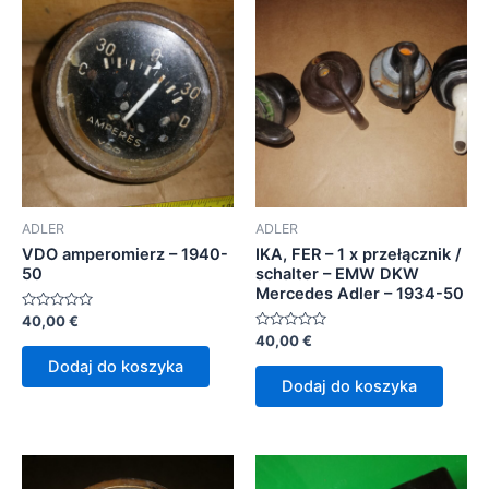
ADLER
ADLER
VDO amperomierz – 1940-
IKA, FER – 1 x przełącznik /
50
schalter – EMW DKW
Mercedes Adler – 1934-50
Oceniono
40,00
€
0
Oceniono
40,00
€
na
0
5
Dodaj do koszyka
na
5
Dodaj do koszyka