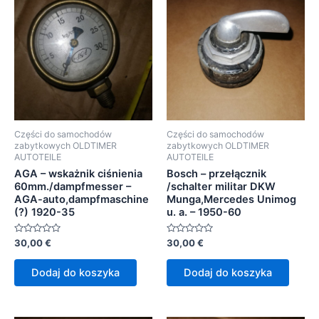
Części do samochodów
Części do samochodów
zabytkowych OLDTIMER
zabytkowych OLDTIMER
AUTOTEILE
AUTOTEILE
AGA – wskażnik ciśnienia
Bosch – przełącznik
60mm./dampfmesser –
/schalter militar DKW
AGA-auto,dampfmaschine
Munga,Mercedes Unimog
(?) 1920-35
u. a. – 1950-60
Oceniono
Oceniono
30,00
€
30,00
€
0
0
na
na
5
5
Dodaj do koszyka
Dodaj do koszyka