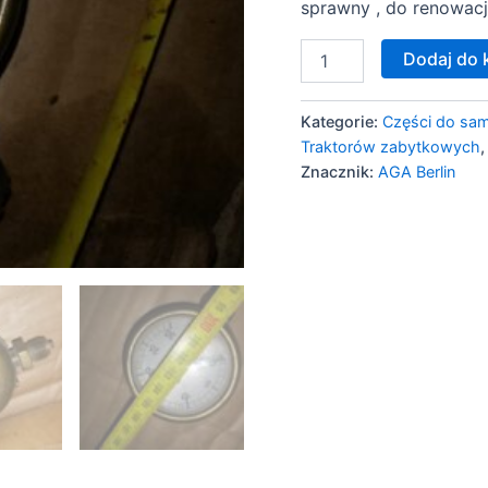
sprawny , do renowacj
Dodaj do 
Kategorie:
Części do s
Traktorów zabytkowych
Znacznik:
AGA Berlin