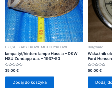
CZĘŚCI ZABYTKOWE MOTOCYKLOWE
Borgward
lampa tył/hintere lampe Hassia – DKW
Wskażnik ol
NSU Zundapp u.a. – 1937-50
Ford Hensch
Oceniono
Oceniono
35,00
€
50,00
€
0
0
na
na
5
5
Dodaj do koszyka
Dodaj d