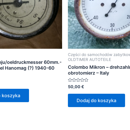
Części do samochodów zabytko
OLDTIMER AUTOTEILE
eju/oeldruckmesser 60mm.-
Colombo Mikron – drehzahl
el Hanomag (?) 1940-60
obrotomierz – Italy
Oceniono
50,00
€
0
na
o koszyka
5
Dodaj do koszyka