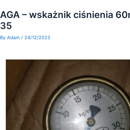
Skip
to
AGA – wskażnik ciśnienia 6
content
35
By
Adam
/
24/12/2023