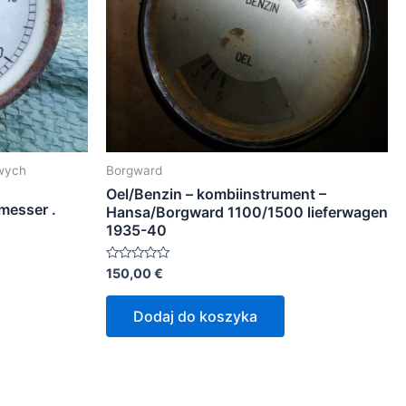
wych
Borgward
Oel/Benzin – kombiinstrument –
messer .
Hansa/Borgward 1100/1500 lieferwagen
1935-40
Oceniono
150,00
€
0
na
5
Dodaj do koszyka