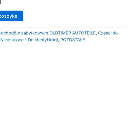
i
koszyka
amochodów zabytkowych OLDTIMER AUTOTEILE
,
Części do
,
Nieustalone - Do identyfikacji
,
POZOSTAŁE