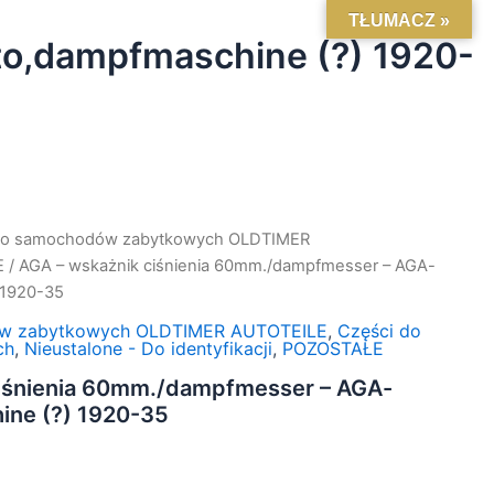
TŁUMACZ »
o,dampfmaschine (?) 1920-
do samochodów zabytkowych OLDTIMER
E
/ AGA – wskażnik ciśnienia 60mm./dampfmesser – AGA-
 1920-35
ów zabytkowych OLDTIMER AUTOTEILE
,
Części do
ch
,
Nieustalone - Do identyfikacji
,
POZOSTAŁE
ciśnienia 60mm./dampfmesser – AGA-
ine (?) 1920-35