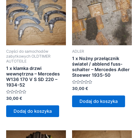
Części do samochodów
ADLER
zabytkowych OLDTIMER
1 x Nożny przełącznik
AUTOTEILE
świateł / abblend fuss-
1 x klamka drzwi
schalter – Mercedes Adler
wewnętrzna – Mercedes
Stoewer 1935-50
W136 170 V S SD 220 –
1934-52
Oceniono
30,00
€
0
na
Oceniono
30,00
€
5
Dodaj do koszyka
0
na
5
Dodaj do koszyka