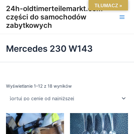
Posortowane
Skip
Main
TŁUMACZ »
według
24h-oldtimerteilemarkt.com-
ceny:
to
od
części do samochodów
Men
content
niskiej
do
zabytkowych
wysokiej
Mercedes 230 W143
Wyświetlanie 1–12 z 18 wyników