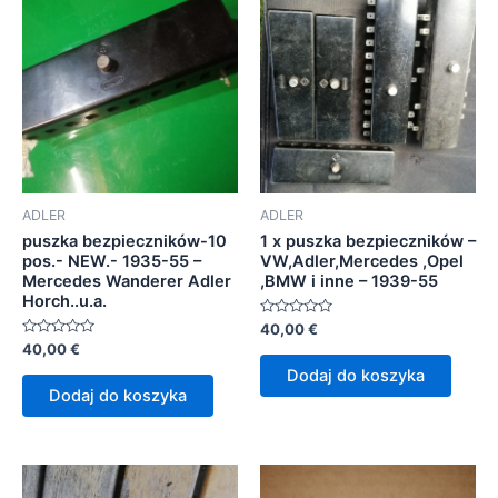
ADLER
ADLER
puszka bezpieczników-10
1 x puszka bezpieczników –
pos.- NEW.- 1935-55 –
VW,Adler,Mercedes ,Opel
Mercedes Wanderer Adler
,BMW i inne – 1939-55
Horch..u.a.
Oceniono
40,00
€
0
Oceniono
40,00
€
na
0
5
Dodaj do koszyka
na
5
Dodaj do koszyka