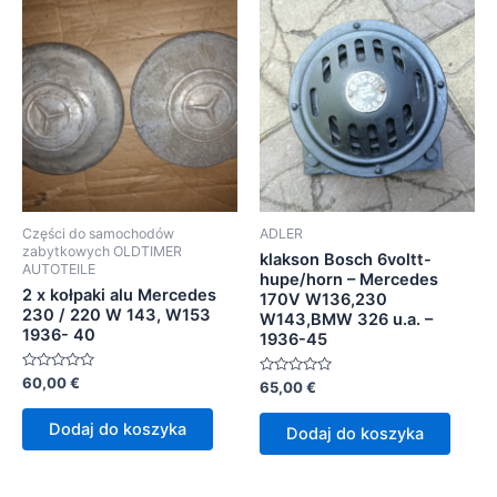
Części do samochodów
ADLER
zabytkowych OLDTIMER
klakson Bosch 6voltt-
AUTOTEILE
hupe/horn – Mercedes
2 x kołpaki alu Mercedes
170V W136,230
230 / 220 W 143, W153
W143,BMW 326 u.a. –
1936- 40
1936-45
Oceniono
60,00
€
Oceniono
65,00
€
0
0
na
na
5
5
Dodaj do koszyka
Dodaj do koszyka