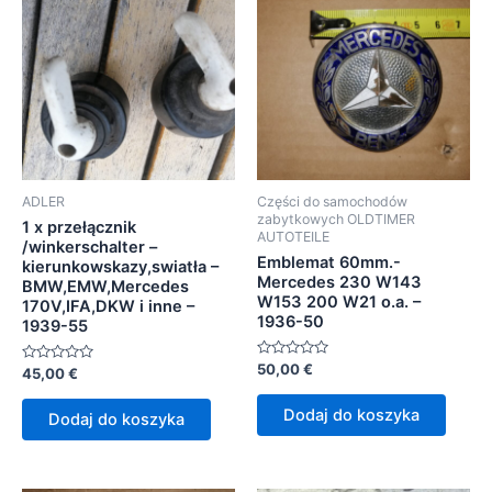
ADLER
Części do samochodów
zabytkowych OLDTIMER
1 x przełącznik
AUTOTEILE
/winkerschalter –
Emblemat 60mm.-
kierunkowskazy,swiatła –
Mercedes 230 W143
BMW,EMW,Mercedes
W153 200 W21 o.a. –
170V,IFA,DKW i inne –
1936-50
1939-55
Oceniono
50,00
€
Oceniono
45,00
€
0
0
na
na
5
5
Dodaj do koszyka
Dodaj do koszyka