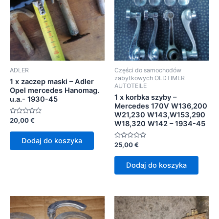
ADLER
Części do samochodów
zabytkowych OLDTIMER
1 x zaczep maski – Adler
AUTOTEILE
Opel mercedes Hanomag.
1 x korbka szyby –
u.a.- 1930-45
Mercedes 170V W136,200
W21,230 W143,W153,290
Oceniono
20,00
€
W18,320 W142 – 1934-45
0
na
5
Dodaj do koszyka
Oceniono
25,00
€
0
na
5
Dodaj do koszyka