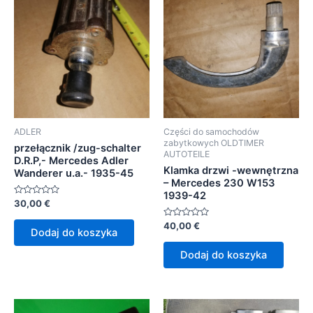
ADLER
Części do samochodów
zabytkowych OLDTIMER
przełącznik /zug-schalter
AUTOTEILE
D.R.P,- Mercedes Adler
Klamka drzwi -wewnętrzna
Wanderer u.a.- 1935-45
– Mercedes 230 W153
1939-42
Oceniono
30,00
€
0
na
Oceniono
40,00
€
5
Dodaj do koszyka
0
na
5
Dodaj do koszyka