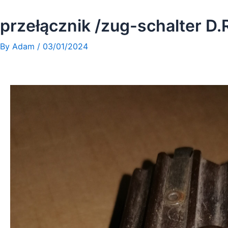
Skip
to
przełącznik /zug-schalter D
content
By
Adam
/
03/01/2024