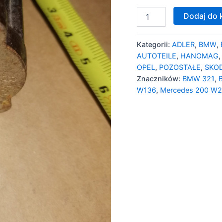
Dodaj do 
Kategorii:
ADLER
,
BMW
,
AUTOTEILE
,
HANOMAG
OPEL
,
POZOSTAŁE
,
SKO
Znaczników:
BMW 321
,
W136
,
Mercedes 200 W2