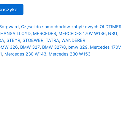
koszyka
Borgward
,
Części do samochodów zabytkowych OLDTIMER
,
HANSA LLOYD
,
MERCEDES
,
MERCEDES 170V W136
,
NSU
,
DA
,
STEYR
,
STOEWER
,
TATRA
,
WANDERER
BMW 326
,
BMW 327
,
BMW 327/8
,
bmw 329
,
Mercedes 170V
1
,
Mercedes 230 W143
,
Mercedes 230 W153