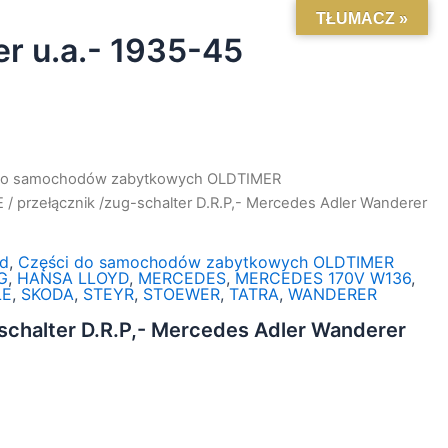
TŁUMACZ »
er u.a.- 1935-45
do samochodów zabytkowych OLDTIMER
E
/ przełącznik /zug-schalter D.R.P,- Mercedes Adler Wanderer
d
,
Części do samochodów zabytkowych OLDTIMER
G
,
HANSA LLOYD
,
MERCEDES
,
MERCEDES 170V W136
,
ŁE
,
SKODA
,
STEYR
,
STOEWER
,
TATRA
,
WANDERER
-schalter D.R.P,- Mercedes Adler Wanderer