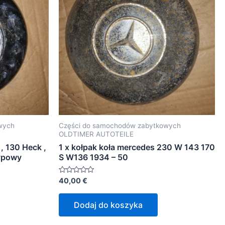
wych
Części do samochodów zabytkowych
OLDTIMER AUTOTEILE
, 130 Heck ,
1 x kołpak koła mercedes 230 W 143 170
typowy
S W136 1934 – 50
Oceniono
40,00
€
0
na
5
Dodaj do koszyka