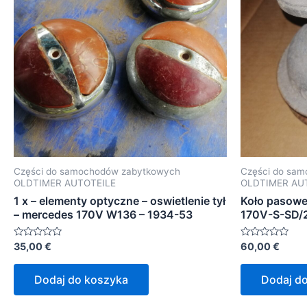
Części do samochodów zabytkowych
Części do sa
OLDTIMER AUTOTEILE
OLDTIMER AU
1 x – elementy optyczne – oswietlenie tył
Koło pasowe
– mercedes 170V W136 – 1934-53
170V-S-SD/2
Oceniono
Oceniono
35,00
€
60,00
€
0
0
na
na
5
5
Dodaj do koszyka
Dodaj d