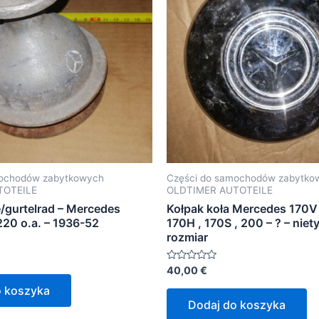
mochodów zabytkowych
Części do samochodów zabytko
TOTEILE
OLDTIMER AUTOTEILE
/gurtelrad – Mercedes
Kołpak koła Mercedes 170V 
20 o.a. – 1936-52
170H , 170S , 200 – ? – nie
rozmiar
Oceniono
40,00
€
0
na
o koszyka
5
Dodaj do koszyka