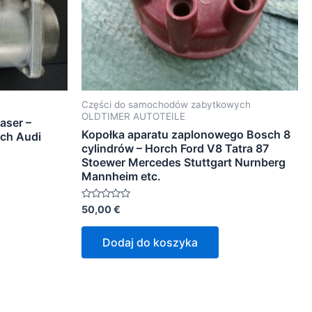
Części do samochodów zabytkowych
OLDTIMER AUTOTEILE
aser –
Kopołka aparatu zaplonowego Bosch 8
ch Audi
cylindrów – Horch Ford V8 Tatra 87
Stoewer Mercedes Stuttgart Nurnberg
Mannheim etc.
Oceniono
50,00
€
0
na
5
Dodaj do koszyka