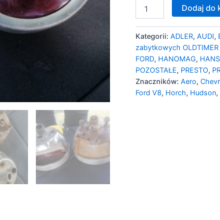
Dodaj do 
Kategorii:
ADLER
,
AUDI
,
zabytkowych OLDTIMER
FORD
,
HANOMAG
,
HANS
POZOSTAŁE
,
PRESTO
,
P
Znaczników:
Aero
,
Chevr
Ford V8
,
Horch
,
Hudson