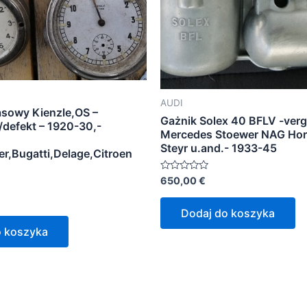
AUDI
asowy Kienzle,OS –
Gażnik Solex 40 BFLV -verg
defekt – 1920-30,-
Mercedes Stoewer NAG Hor
Steyr u.and.- 1933-45
r,Bugatti,Delage,Citroen
Oceniono
650,00
€
0
na
5
Dodaj do koszyka
o koszyka