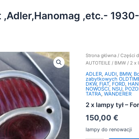
et ,Adler,Hanomag ,etc.- 1930
ilość
Strona główna
/
Części 
2
AUTOTEILE
/
BMW
/ 2 x
x
lampy
ADLER
,
AUDI
,
BMW
,
B
zabytkowych OLDTIM
tył
DKW
,
FIAT
,
FORD
,
HAN
-
NOWOŚCI
,
NSU
,
POZO
Ford,Chevrolet
TATRA
,
WANDERER
,Adler,Hanomag
2 x lampy tył – F
,etc.-
1930-
150,00
€
40
lampy do renowacji