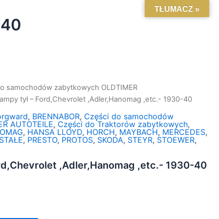
TŁUMACZ »
-40
do samochodów zabytkowych OLDTIMER
 lampy tył – Ford,Chevrolet ,Adler,Hanomag ,etc.- 1930-40
orgward
,
BRENNABOR
,
Części do samochodów
ER AUTOTEILE
,
Części do Traktorów zabytkowych
,
OMAG
,
HANSA LLOYD
,
HORCH
,
MAYBACH
,
MERCEDES
,
STAŁE
,
PRESTO
,
PROTOS
,
SKODA
,
STEYR
,
STOEWER
,
ord,Chevrolet ,Adler,Hanomag ,etc.- 1930-40