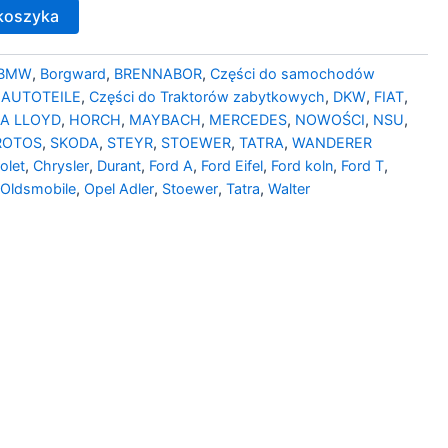
koszyka
BMW
,
Borgward
,
BRENNABOR
,
Części do samochodów
 AUTOTEILE
,
Części do Traktorów zabytkowych
,
DKW
,
FIAT
,
A LLOYD
,
HORCH
,
MAYBACH
,
MERCEDES
,
NOWOŚCI
,
NSU
,
ROTOS
,
SKODA
,
STEYR
,
STOEWER
,
TATRA
,
WANDERER
olet
,
Chrysler
,
Durant
,
Ford A
,
Ford Eifel
,
Ford koln
,
Ford T
,
,
Oldsmobile
,
Opel Adler
,
Stoewer
,
Tatra
,
Walter