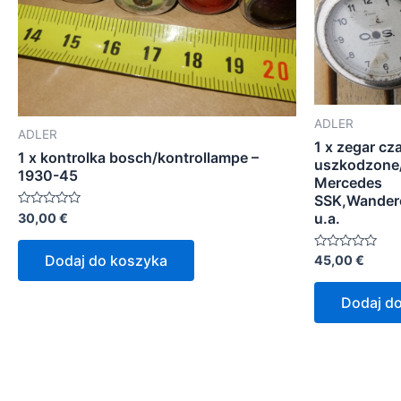
ADLER
ADLER
1 x zegar cz
1 x kontrolka bosch/kontrollampe –
uszkodzone/
1930-45
Mercedes
SSK,Wandere
u.a.
Oceniono
30,00
€
0
na
5
Dodaj do koszyka
Oceniono
45,00
€
0
na
5
Dodaj d