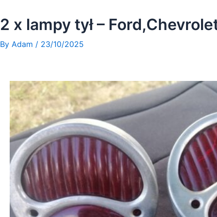
Skip
to
2 x lampy tył – Ford,Chevrol
content
By
Adam
/
23/10/2025